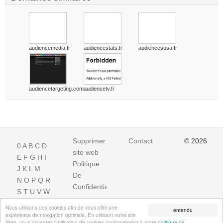
audiencemedia.fr
audiencestats.fr
audiencesusa.fr
audiencetargeting.com
audiencetv.fr
Supprimer
Contact
© 2026
0
A
B
C
D
site web
E
F
G
H
I
Politique
J
K
L
M
De
N
O
P
Q
R
Confidentialite
S
T
U
V
W
X
Y
Z
Nous utilisons des cookies afin de vous offrir une
entendu
expérience de navigation optimale. En utilisant notre site
Web, vous acceptez l'utilisation de cookies conformément à notre
politique de