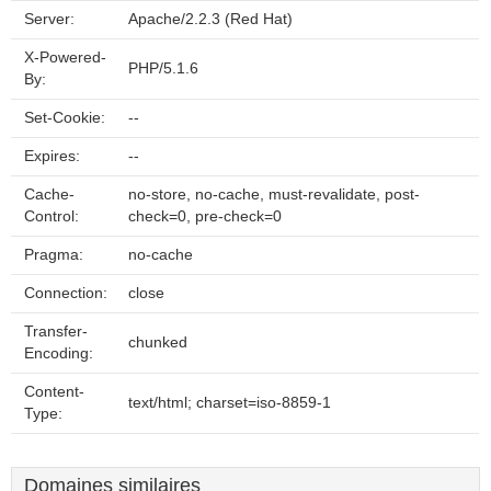
Server:
Apache/2.2.3 (Red Hat)
X-Powered-
PHP/5.1.6
By:
Set-Cookie:
--
Expires:
--
Cache-
no-store, no-cache, must-revalidate, post-
Control:
check=0, pre-check=0
Pragma:
no-cache
Connection:
close
Transfer-
chunked
Encoding:
Content-
text/html; charset=iso-8859-1
Type:
Domaines similaires