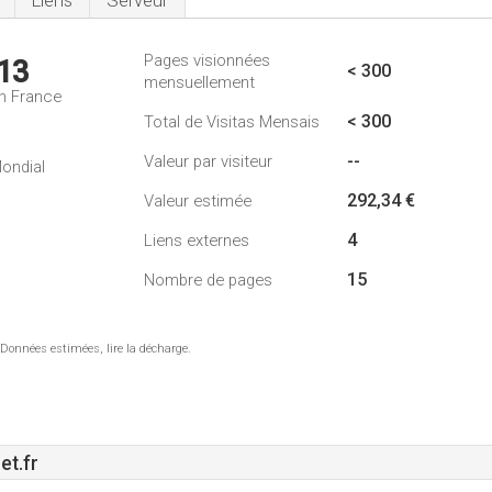
Liens
Serveur
Pages visionnées
13
< 300
mensuellement
n France
< 300
Total de Visitas Mensais
--
Valeur par visiteur
ondial
292,34 €
Valeur estimée
4
Liens externes
15
Nombre de pages
 Données estimées, lire la décharge.
et.fr