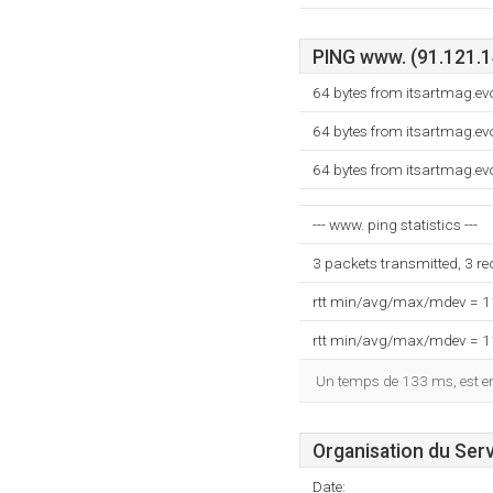
PING www. (91.121.14
64 bytes from itsartmag.evo
64 bytes from itsartmag.evo
64 bytes from itsartmag.evo
--- www. ping statistics ---
3 packets transmitted, 3 r
rtt min/avg/max/mdev = 
rtt min/avg/max/mdev = 
Un temps de 133 ms, est enr
Organisation du Ser
Date: