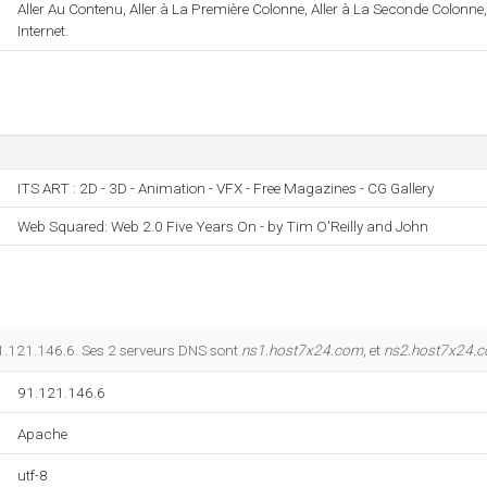
Aller Au Contenu, Aller à La Première Colonne, Aller à La Seconde Colonne
Internet.
ITS ART : 2D - 3D - Animation - VFX - Free Magazines - CG Gallery
Web Squared: Web 2.0 Five Years On - by Tim O'Reilly and John
91.121.146.6. Ses 2 serveurs DNS sont
ns1.host7x24.com
, et
ns2.host7x24.
91.121.146.6
Apache
utf-8