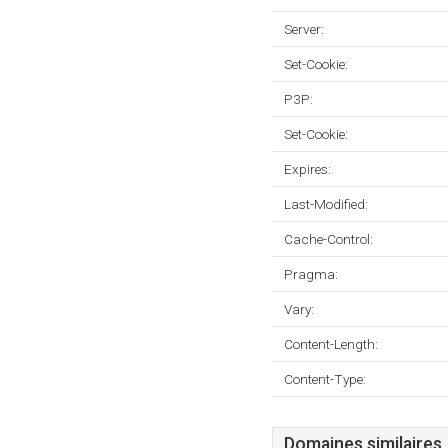
Server:
Set-Cookie:
P3P:
Set-Cookie:
Expires:
Last-Modified:
Cache-Control:
Pragma:
Vary:
Content-Length:
Content-Type:
Domaines similaires