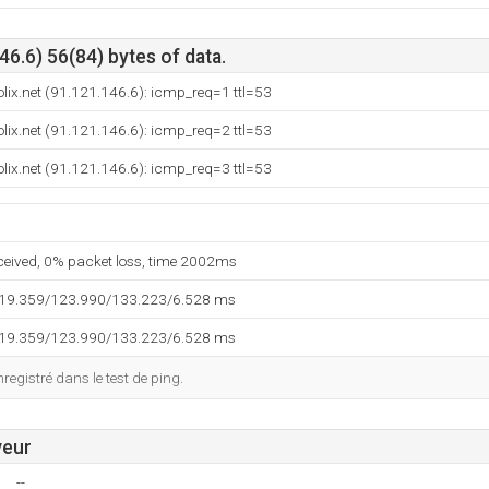
6.6) 56(84) bytes of data.
lix.net (91.121.146.6): icmp_req=1 ttl=53
lix.net (91.121.146.6): icmp_req=2 ttl=53
lix.net (91.121.146.6): icmp_req=3 ttl=53
eceived, 0% packet loss, time 2002ms
119.359/123.990/133.223/6.528 ms
119.359/123.990/133.223/6.528 ms
egistré dans le test de ping.
veur
--