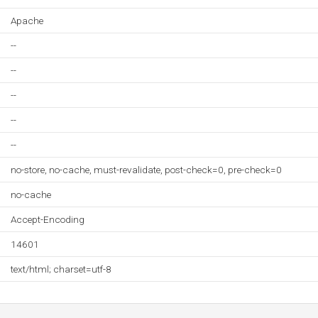
Apache
--
--
--
--
--
no-store, no-cache, must-revalidate, post-check=0, pre-check=0
no-cache
Accept-Encoding
14601
text/html; charset=utf-8