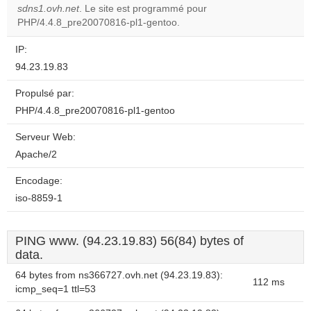
OK
sdns1.ovh.net
. Le site est programmé pour
own this
website?
PHP/4.4.8_pre20070816-pl1-gentoo.
IP:
94.23.19.83
Propulsé par:
PHP/4.4.8_pre20070816-pl1-gentoo
Serveur Web:
Apache/2
Encodage:
iso-8859-1
PING www. (94.23.19.83) 56(84) bytes of
data.
64 bytes from ns366727.ovh.net (94.23.19.83):
112 ms
icmp_seq=1 ttl=53