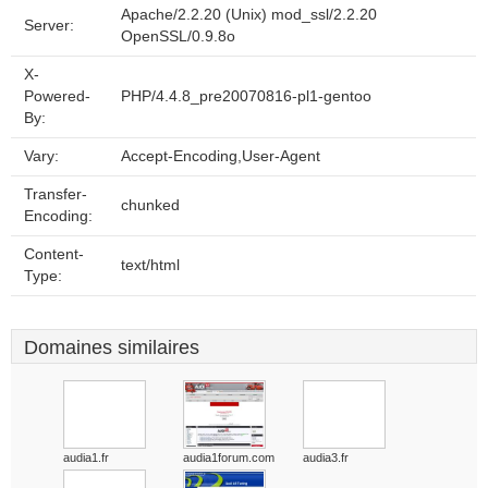
Apache/2.2.20 (Unix) mod_ssl/2.2.20
Server:
OpenSSL/0.9.8o
X-
Powered-
PHP/4.4.8_pre20070816-pl1-gentoo
By:
Vary:
Accept-Encoding,User-Agent
Transfer-
chunked
Encoding:
Content-
text/html
Type:
Domaines similaires
audia1.fr
audia1forum.com
audia3.fr