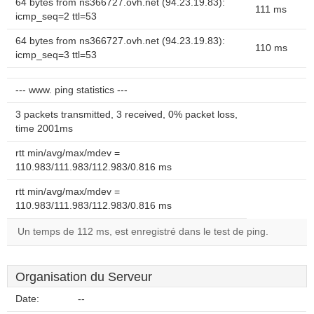
64 bytes from ns366727.ovh.net (94.23.19.83):
111 ms
icmp_seq=2 ttl=53
64 bytes from ns366727.ovh.net (94.23.19.83):
110 ms
icmp_seq=3 ttl=53
--- www. ping statistics ---
3 packets transmitted, 3 received, 0% packet loss,
time 2001ms
rtt min/avg/max/mdev =
110.983/111.983/112.983/0.816 ms
rtt min/avg/max/mdev =
110.983/111.983/112.983/0.816 ms
Un temps de 112 ms, est enregistré dans le test de ping.
Organisation du Serveur
Date:
--