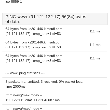
iso-8859-1
PING www. (91.121.132.17) 56(84) bytes
of data.
64 bytes from ks201446.kimsufi.com
111 ms
(91.121.132.17): icmp_seq=1 ttl=53
64 bytes from ks201446.kimsufi.com
111 ms
(91.121.132.17): icmp_seq=2 ttl=53
64 bytes from ks201446.kimsufi.com
111 ms
(91.121.132.17): icmp_seq=3 ttl=53
--- www. ping statistics ---
3 packets transmitted, 3 received, 0% packet loss,
time 2000ms
rtt min/avg/max/mdev =
111.122/111.204/111.326/0.087 ms
rtt min/avg/max/mdev =