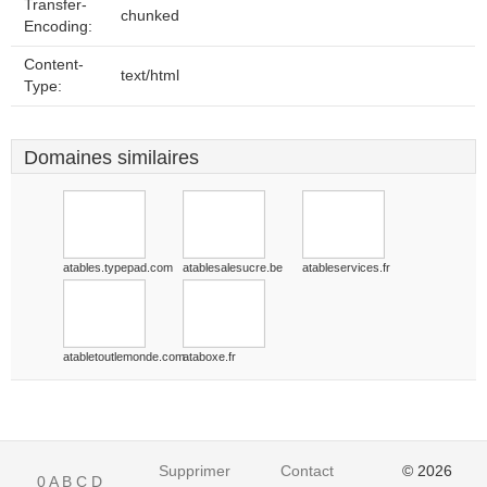
Transfer-
chunked
Encoding:
Content-
text/html
Type:
Domaines similaires
atables.typepad.com
atablesalesucre.be
atableservices.fr
atabletoutlemonde.com
ataboxe.fr
Supprimer
Contact
© 2026
0
A
B
C
D