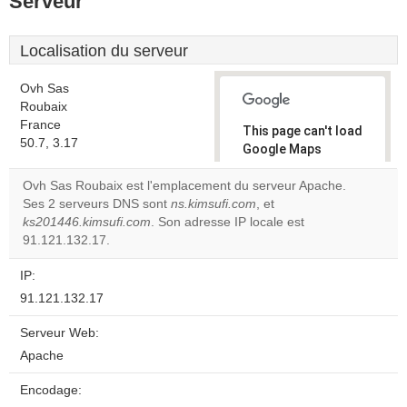
Serveur
Localisation du serveur
Ovh Sas
Roubaix
France
This page can't load
50.7, 3.17
Google Maps
correctly.
Ovh Sas Roubaix est l'emplacement du serveur Apache.
Ses 2 serveurs DNS sont
ns.kimsufi.com
, et
Do you
OK
ks201446.kimsufi.com
. Son adresse IP locale est
own this
website?
91.121.132.17.
IP:
91.121.132.17
Serveur Web:
Apache
Encodage: