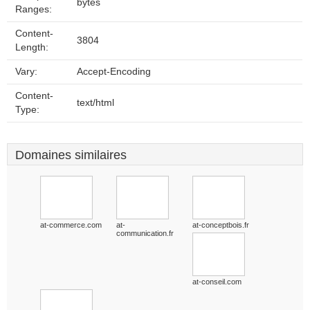
bytes
Ranges:
Content-
3804
Length:
Vary:
Accept-Encoding
Content-
text/html
Type:
Domaines similaires
at-commerce.com
at-
at-conceptbois.fr
communication.fr
at-conseil.com