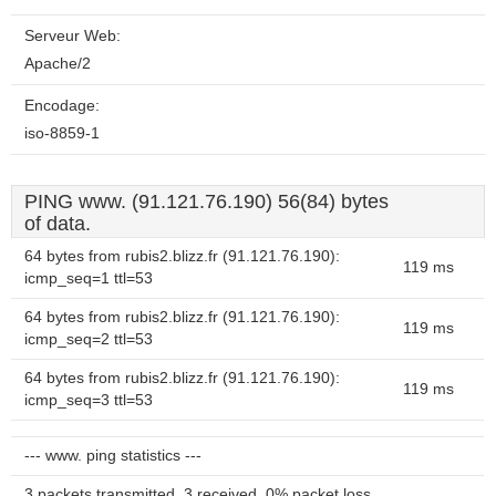
Serveur Web:
Apache/2
Encodage:
iso-8859-1
PING www. (91.121.76.190) 56(84) bytes
of data.
64 bytes from rubis2.blizz.fr (91.121.76.190):
119 ms
icmp_seq=1 ttl=53
64 bytes from rubis2.blizz.fr (91.121.76.190):
119 ms
icmp_seq=2 ttl=53
64 bytes from rubis2.blizz.fr (91.121.76.190):
119 ms
icmp_seq=3 ttl=53
--- www. ping statistics ---
3 packets transmitted, 3 received, 0% packet loss,