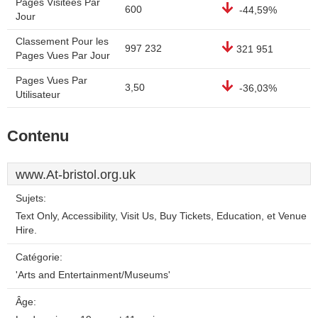
Pages Visitées Par
600
-44,59%
Jour
Classement Pour les
997 232
321 951
Pages Vues Par Jour
Pages Vues Par
3,50
-36,03%
Utilisateur
Contenu
www.At-bristol.org.uk
Sujets:
Text Only, Accessibility, Visit Us, Buy Tickets, Education, et Venue
Hire.
Catégorie:
'Arts and Entertainment/Museums'
Âge: