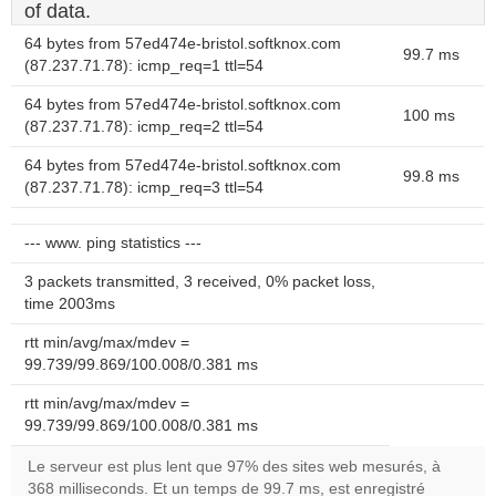
of data.
64 bytes from 57ed474e-bristol.softknox.com
99.7 ms
(87.237.71.78): icmp_req=1 ttl=54
64 bytes from 57ed474e-bristol.softknox.com
100 ms
(87.237.71.78): icmp_req=2 ttl=54
64 bytes from 57ed474e-bristol.softknox.com
99.8 ms
(87.237.71.78): icmp_req=3 ttl=54
--- www. ping statistics ---
3 packets transmitted, 3 received, 0% packet loss,
time 2003ms
rtt min/avg/max/mdev =
99.739/99.869/100.008/0.381 ms
rtt min/avg/max/mdev =
99.739/99.869/100.008/0.381 ms
Le serveur est plus lent que 97% des sites web mesurés, à
368 milliseconds. Et un temps de 99.7 ms, est enregistré