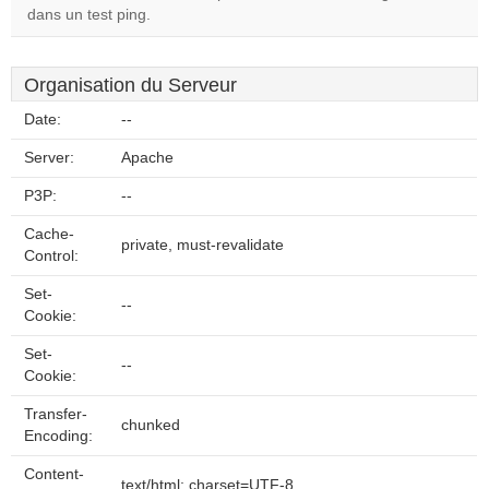
dans un test ping.
Organisation du Serveur
Date:
--
Server:
Apache
P3P:
--
Cache-
private, must-revalidate
Control:
Set-
--
Cookie:
Set-
--
Cookie:
Transfer-
chunked
Encoding:
Content-
text/html; charset=UTF-8