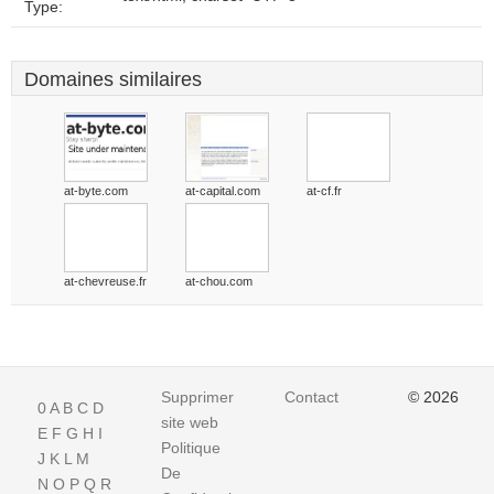
Type:
Domaines similaires
at-byte.com
at-capital.com
at-cf.fr
at-chevreuse.fr
at-chou.com
Supprimer
Contact
© 2026
0
A
B
C
D
site web
E
F
G
H
I
Politique
J
K
L
M
De
N
O
P
Q
R