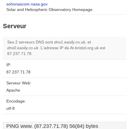
sohonascom.nasa.gov
Solar and Heliospheric Observatory Homepage
Serveur
Ses 2 serveurs DNS sont
dns1.easily.co.uk
, et
dns0.easily.co.uk
. L'adresse IP de At-bristol.org.uk est
87.237.71.78.
IP:
87.237.71.78
Serveur Web:
Apache
Encodage:
utf-8
PING www. (87.237.71.78) 56(84) bytes