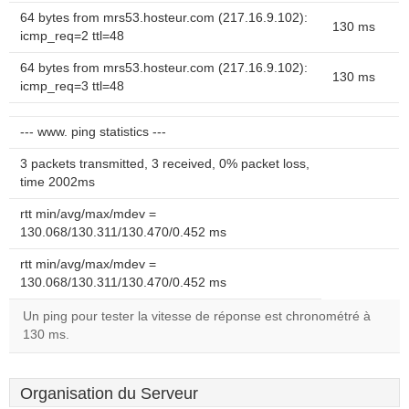
64 bytes from mrs53.hosteur.com (217.16.9.102):
130 ms
icmp_req=2 ttl=48
64 bytes from mrs53.hosteur.com (217.16.9.102):
130 ms
icmp_req=3 ttl=48
--- www. ping statistics ---
3 packets transmitted, 3 received, 0% packet loss,
time 2002ms
rtt min/avg/max/mdev =
130.068/130.311/130.470/0.452 ms
rtt min/avg/max/mdev =
130.068/130.311/130.470/0.452 ms
Un ping pour tester la vitesse de réponse est chronométré à
130 ms.
Organisation du Serveur