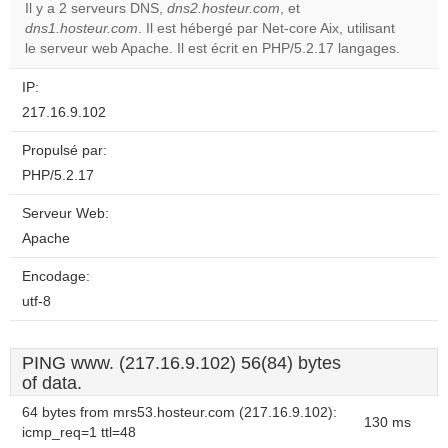
Il y a 2 serveurs DNS,
dns2.hosteur.com
, et
dns1.hosteur.com
. Il est hébergé par Net-core Aix, utilisant
Do you
OK
le serveur web Apache. Il est écrit en PHP/5.2.17 langages.
own this
website?
IP:
217.16.9.102
Propulsé par:
PHP/5.2.17
Serveur Web:
Apache
Encodage:
utf-8
PING www. (217.16.9.102) 56(84) bytes
of data.
64 bytes from mrs53.hosteur.com (217.16.9.102):
130 ms
icmp_req=1 ttl=48