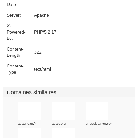
Date:
--
Server:
Apache
X-
Powered-
PHP/5.2.17
By:
Content-
322
Length:
Content-
text/html
Type:
Domaines similaires
at-agneau.fr
at-art.org
at-assistance.com