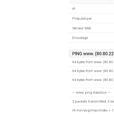
IP:
Propulsé par:
Serveur Web:
Encodage:
PING www. (80.80.229
64 bytes from www. (80.80
64 bytes from www. (80.80
64 bytes from www. (80.80
--- www. ping statistics ---
3 packets transmitted, 3 r
rtt min/avg/max/mdev = 