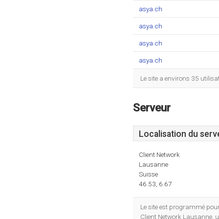
asya.ch
asya.ch
asya.ch
asya.ch
Le site a environs 35 util
Serveur
Localisation du serv
Client Network
Lausanne
Suisse
46.53, 6.67
Le site est programmé pou
Client Network Lausanne, ut