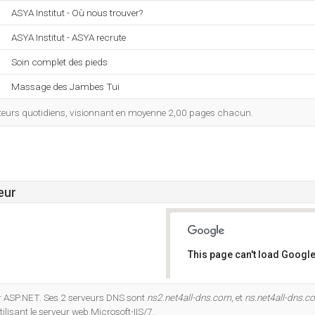
ASYA Institut - Où nous trouver?
ASYA Institut - ASYA recrute
Soin complet des pieds
Massage des Jambes Tui
isateurs quotidiens, visionnant en moyenne 2,00 pages chacun.
eur
This page can't load Google
Do you own this website?
r ASP.NET. Ses 2 serveurs DNS sont
ns2.net4all-dns.com
, et
ns.net4all-dns.c
ilisant le serveur web Microsoft-IIS/7.