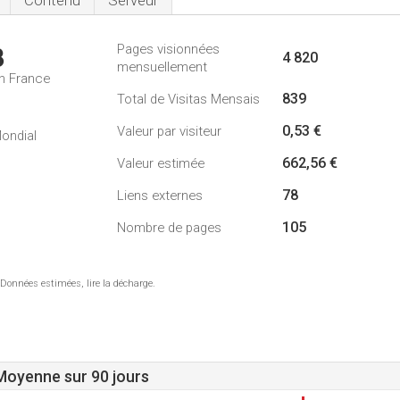
Contenu
Serveur
Pages visionnées
3
4 820
mensuellement
n France
839
Total de Visitas Mensais
0,53 €
Valeur par visiteur
ondial
662,56 €
Valeur estimée
78
Liens externes
105
Nombre de pages
 Données estimées, lire la décharge.
 Moyenne sur 90 jours