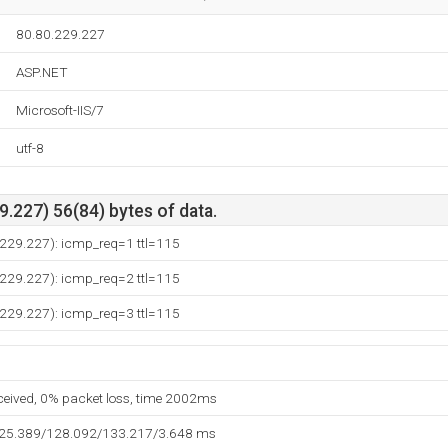
80.80.229.227
ASP.NET
Microsoft-IIS/7
utf-8
.227) 56(84) bytes of data.
.229.227): icmp_req=1 ttl=115
.229.227): icmp_req=2 ttl=115
.229.227): icmp_req=3 ttl=115
eceived, 0% packet loss, time 2002ms
125.389/128.092/133.217/3.648 ms