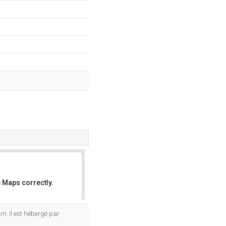
 Maps correctly.
OK
om
. Il est hébergé par