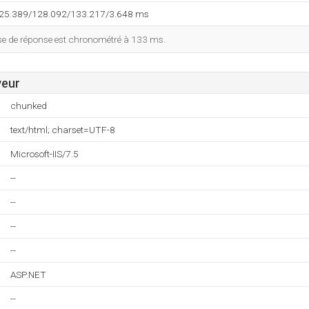
125.389/128.092/133.217/3.648 ms
esse de réponse est chronométré à 133 ms.
veur
chunked
text/html; charset=UTF-8
Microsoft-IIS/7.5
--
--
--
--
ASP.NET
--