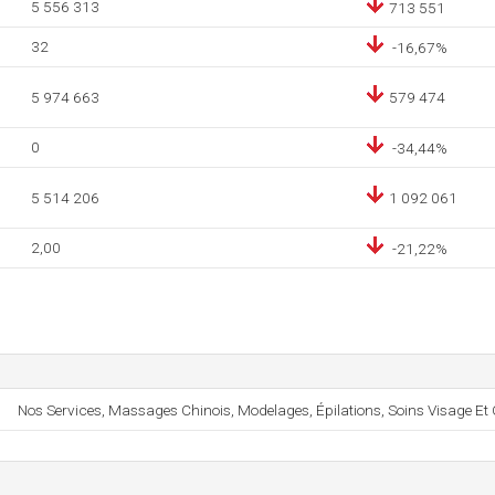
5 556 313
713 551
32
-16,67%
5 974 663
579 474
0
-34,44%
5 514 206
1 092 061
2,00
-21,22%
Nos Services, Massages Chinois, Modelages, Épilations, Soins Visage Et C