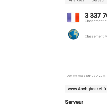
Analyses
Serveur
3 337 7
Classement e
--
Classement M
Dernière mise à jour: 20-04-2018 .
www.Asvhgbasket.fr
Serveur