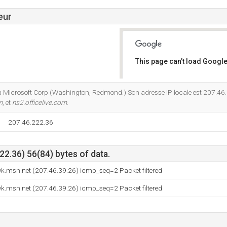
eur
This page can't load Google
Do you own this website?
à Microsoft Corp (Washington, Redmond.) Son adresse IP locale est 207.46.
m
, et
ns2.officelive.com
.
207.46.222.36
2.36) 56(84) bytes of data.
k.msn.net (207.46.39.26) icmp_seq=2 Packet filtered
k.msn.net (207.46.39.26) icmp_seq=2 Packet filtered