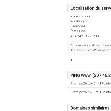
Localisation du serv
Microsoft Corp
Washington
Redmond
États-Unis
47.6742, -122.1206
Son serveur web se trouve 
DNS sont
ns1.officelive.co
IP:
PING www. (207.46.22
From po26.tuk-6nf-17b.ntw
From po26.tuk-6nf-17b.ntw
Domaines similaires