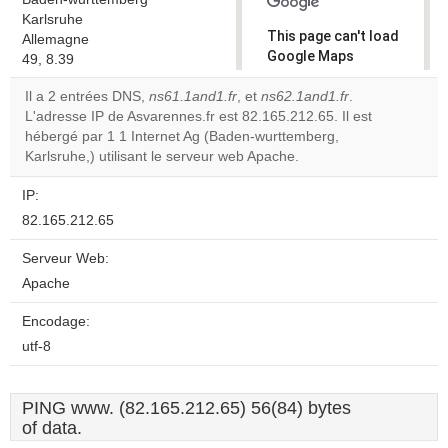
Karlsruhe
This page can't load
Allemagne
Google Maps
49, 8.39
correctly.
Il a 2 entrées DNS,
ns61.1and1.fr
, et
ns62.1and1.fr
.
L'adresse IP de Asvarennes.fr est 82.165.212.65. Il est
Do you
OK
hébergé par 1 1 Internet Ag (Baden-wurttemberg,
own this
website?
Karlsruhe,) utilisant le serveur web Apache.
IP:
82.165.212.65
Serveur Web:
Apache
Encodage:
utf-8
PING www. (82.165.212.65) 56(84) bytes
of data.