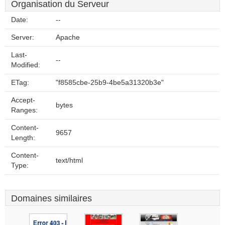
Organisation du Serveur
Date:
--
Server:
Apache
Last-
--
Modified:
ETag:
"f8585cbe-25b9-4be5a31320b3e"
Accept-
bytes
Ranges:
Content-
9657
Length:
Content-
text/html
Type:
Domaines similaires