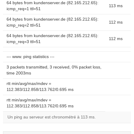
64 bytes from kundenserver.de (82.165.212.65):
113 ms
icmp_req=1 ttl=51
64 bytes from kundenserver.de (82.165.212.65):
112 ms
icmp_req=2 ttl=51
64 bytes from kundenserver.de (82.165.212.65):
112 ms
icmp_req=3 ttl=51
--- www. ping statistics ---
3 packets transmitted, 3 received, 0% packet loss,
time 2003ms
rtt min/avg/max/mdev =
112.383/112.858/113.762/0.695 ms
rtt min/avg/max/mdev =
112.383/112.858/113.762/0.695 ms
Un ping au serveur est chronométré à 113 ms.