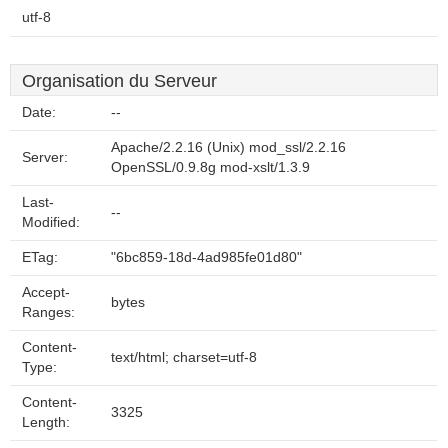
utf-8
Organisation du Serveur
Date:
--
Apache/2.2.16 (Unix) mod_ssl/2.2.16
Server:
OpenSSL/0.9.8g mod-xslt/1.3.9
Last-
--
Modified:
ETag:
"6bc859-18d-4ad985fe01d80"
Accept-
bytes
Ranges:
Content-
text/html; charset=utf-8
Type:
Content-
3325
Length: