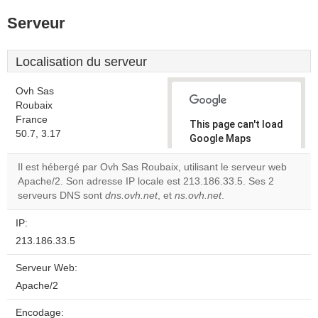
Serveur
Localisation du serveur
Ovh Sas
Roubaix
France
This page can't load
50.7, 3.17
Google Maps
correctly.
Il est hébergé par Ovh Sas Roubaix, utilisant le serveur web
Apache/2. Son adresse IP locale est 213.186.33.5. Ses 2
Do you
OK
serveurs DNS sont
dns.ovh.net
, et
ns.ovh.net
own this
.
website?
IP:
213.186.33.5
Serveur Web:
Apache/2
Encodage: