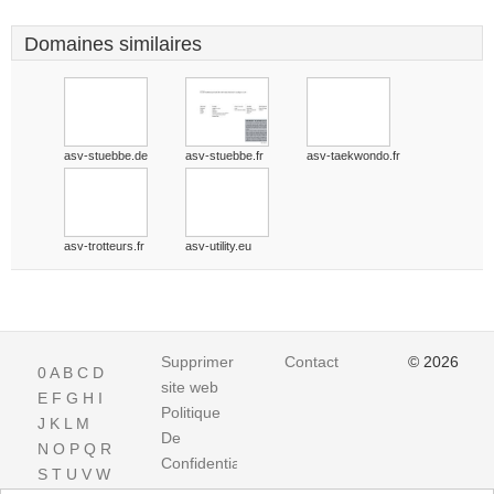
Domaines similaires
asv-stuebbe.de
asv-stuebbe.fr
asv-taekwondo.fr
asv-trotteurs.fr
asv-utility.eu
Supprimer
Contact
© 2026
0
A
B
C
D
site web
E
F
G
H
I
Politique
J
K
L
M
De
N
O
P
Q
R
Confidentialite
S
T
U
V
W