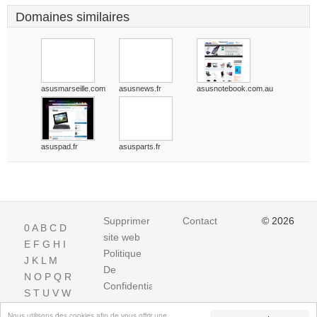
Domaines similaires
asusmarseille.com
asusnews.fr
asusnotebook.com.au
asuspad.fr
asusparts.fr
Supprimer
Contact
© 2026
0
A
B
C
D
site web
E
F
G
H
I
Politique
J
K
L
M
De
N
O
P
Q
R
Confidentialite
S
T
U
V
W
X
Y
Z
Nous utilisons des cookies afin de vous offrir une