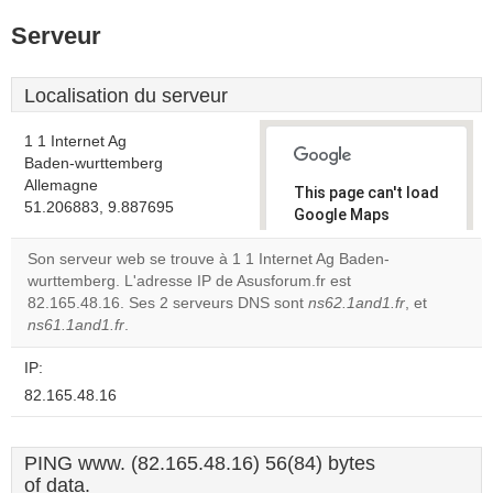
Serveur
Localisation du serveur
1 1 Internet Ag
Baden-wurttemberg
Allemagne
This page can't load
51.206883, 9.887695
Google Maps
correctly.
Son serveur web se trouve à 1 1 Internet Ag Baden-
wurttemberg. L'adresse IP de Asusforum.fr est
Do you
OK
82.165.48.16. Ses 2 serveurs DNS sont
ns62.1and1.fr
own this
, et
website?
ns61.1and1.fr
.
IP:
82.165.48.16
PING www. (82.165.48.16) 56(84) bytes
of data.