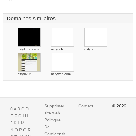
Domaines similaires
astyle-nc.com
astym.fr
astyre.fr
astyuk.fr
astyweb.com
Supprimer
Contact
© 2026
0
A
B
C
D
site web
E
F
G
H
I
Politique
J
K
L
M
De
N
O
P
Q
R
Confidentialite