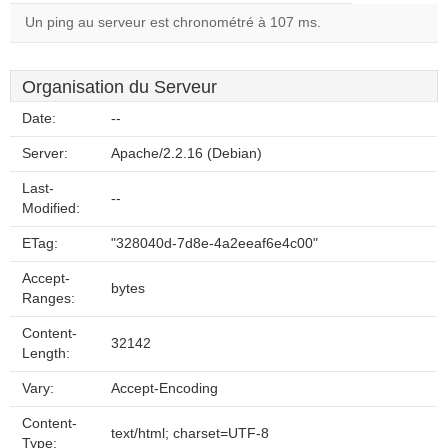
Un ping au serveur est chronométré à 107 ms.
Organisation du Serveur
Date:
--
Server:
Apache/2.2.16 (Debian)
Last-
--
Modified:
ETag:
"328040d-7d8e-4a2eeaf6e4c00"
Accept-
bytes
Ranges:
Content-
32142
Length:
Vary:
Accept-Encoding
Content-
text/html; charset=UTF-8
Type: