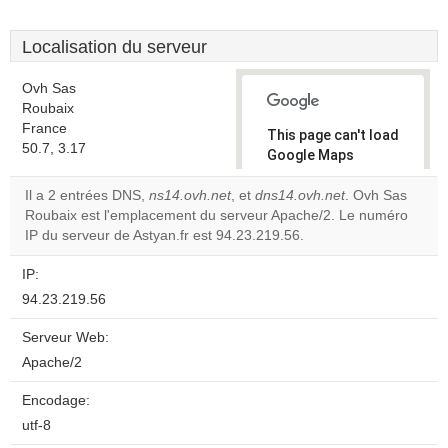
Localisation du serveur
Ovh Sas
Roubaix
France
This page can't load
50.7, 3.17
Google Maps
correctly.
Il a 2 entrées DNS,
ns14.ovh.net
, et
dns14.ovh.net
. Ovh Sas
Roubaix est l'emplacement du serveur Apache/2. Le numéro
Do you
OK
IP du serveur de Astyan.fr est 94.23.219.56.
own this
website?
IP:
94.23.219.56
Serveur Web:
Apache/2
Encodage:
utf-8