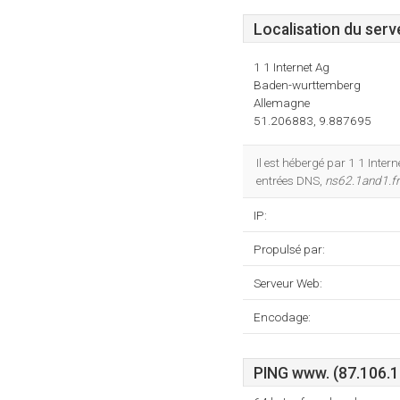
Localisation du serv
1 1 Internet Ag
Baden-wurttemberg
Allemagne
51.206883, 9.887695
Il est hébergé par 1 1 Inter
entrées DNS,
ns62.1and1.fr
IP:
Propulsé par:
Serveur Web:
Encodage:
PING www. (87.106.17