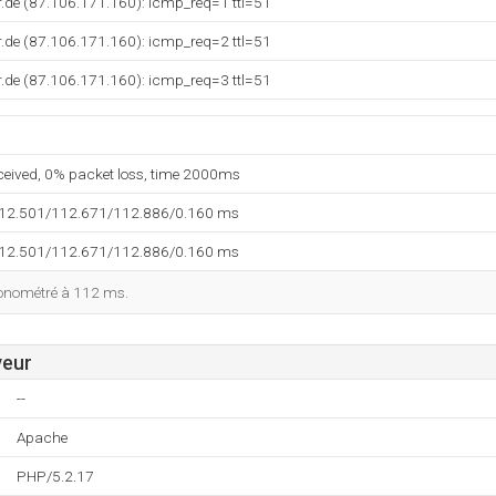
.de (87.106.171.160): icmp_req=1 ttl=51
.de (87.106.171.160): icmp_req=2 ttl=51
.de (87.106.171.160): icmp_req=3 ttl=51
eceived, 0% packet loss, time 2000ms
112.501/112.671/112.886/0.160 ms
112.501/112.671/112.886/0.160 ms
ronométré à 112 ms.
veur
--
Apache
PHP/5.2.17