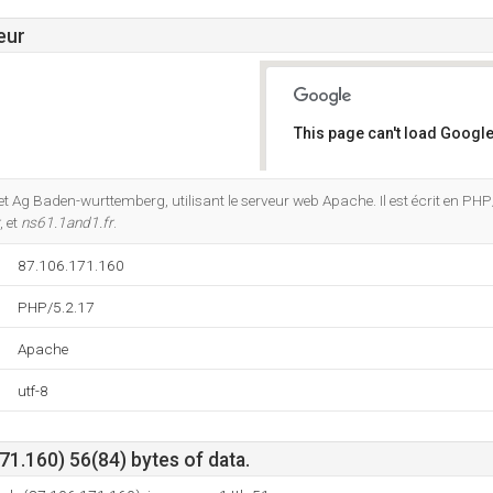
eur
This page can't load Google
Do you own this website?
net Ag Baden-wurttemberg, utilisant le serveur web Apache. Il est écrit en PHP
, et
ns61.1and1.fr
.
87.106.171.160
PHP/5.2.17
Apache
utf-8
1.160) 56(84) bytes of data.