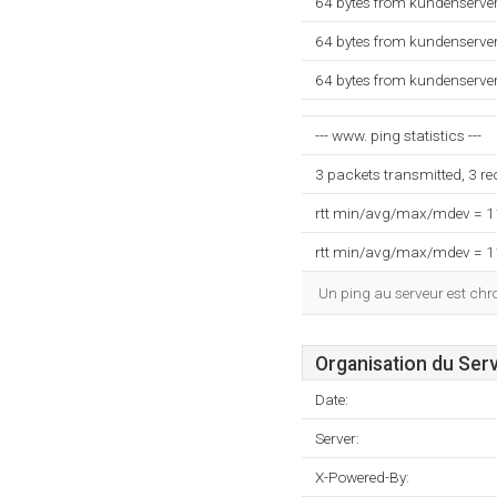
64 bytes from kundenserver
64 bytes from kundenserver
64 bytes from kundenserver
--- www. ping statistics ---
3 packets transmitted, 3 r
rtt min/avg/max/mdev = 
rtt min/avg/max/mdev = 
Un ping au serveur est ch
Organisation du Ser
Date:
Server:
X-Powered-By: