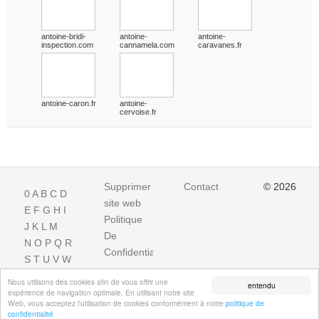
antoine-bridi-
antoine-
antoine-
inspection.com
cannamela.com
caravanes.fr
antoine-caron.fr
antoine-
cervoise.fr
Supprimer
Contact
© 2026
0
A
B
C
D
site web
E
F
G
H
I
Politique
J
K
L
M
De
N
O
P
Q
R
Confidentialite
S
T
U
V
W
X
Y
Z
Nous utilisons des cookies afin de vous offrir une
entendu
expérience de navigation optimale. En utilisant notre site
Web, vous acceptez l'utilisation de cookies conformément à notre
politique de
confidentialité