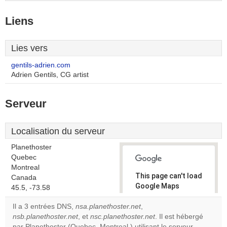
Liens
Lies vers
gentils-adrien.com
Adrien Gentils, CG artist
Serveur
Localisation du serveur
Planethoster
Quebec
Montreal
This page can't load
Canada
Google Maps
45.5, -73.58
correctly.
Il a 3 entrées DNS,
nsa.planethoster.net
,
nsb.planethoster.net
, et
nsc.planethoster.net
. Il est hébergé
Do you
OK
par Planethoster (Quebec, Montreal,) utilisant le serveur
own this