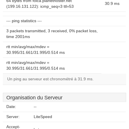
64 bytes from folca.planethoster.net
30.9 ms
(199.16.131.122): icmp_seq=3 ttl=53
--- ping statistics ---
3 packets transmitted, 3 received, 0% packet loss,
time 2001ms
rtt min/avg/max/mdev =
30.995/31.661/31.995/0.514 ms
rtt min/avg/max/mdev =
30.995/31.661/31.995/0.514 ms
Un ping au serveur est chronométré à 31.9 ms.
Organisation du Serveur
Date:
--
Server:
LiteSpeed
Accept-