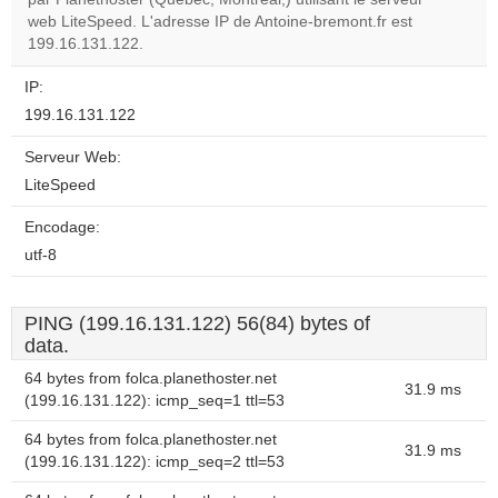
website?
web LiteSpeed. L'adresse IP de Antoine-bremont.fr est
199.16.131.122.
IP:
199.16.131.122
Serveur Web:
LiteSpeed
Encodage:
utf-8
PING (199.16.131.122) 56(84) bytes of
data.
64 bytes from folca.planethoster.net
31.9 ms
(199.16.131.122): icmp_seq=1 ttl=53
64 bytes from folca.planethoster.net
31.9 ms
(199.16.131.122): icmp_seq=2 ttl=53