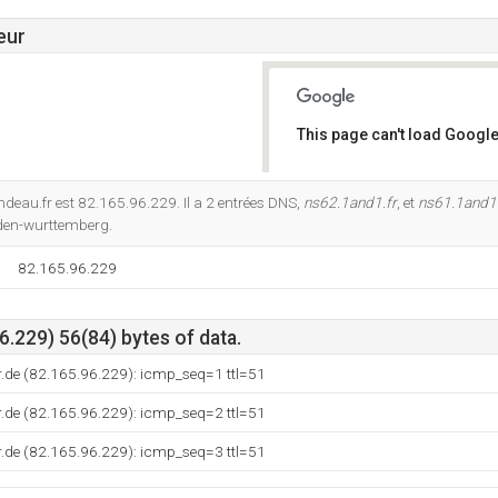
eur
This page can't load Google
Do you own this website?
ndeau.fr est 82.165.96.229. Il a 2 entrées DNS,
ns62.1and1.fr
, et
ns61.1and1.
aden-wurttemberg.
82.165.96.229
.229) 56(84) bytes of data.
.de (82.165.96.229): icmp_seq=1 ttl=51
.de (82.165.96.229): icmp_seq=2 ttl=51
.de (82.165.96.229): icmp_seq=3 ttl=51