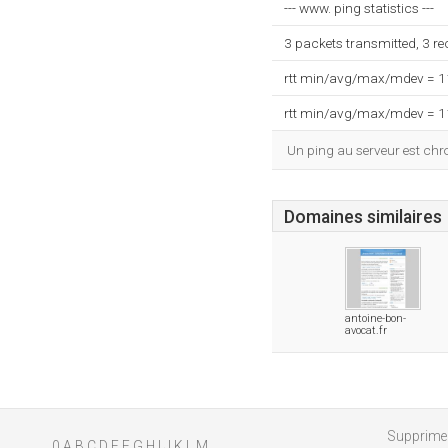
--- www. ping statistics ---
3 packets transmitted, 3 r
rtt min/avg/max/mdev = 
rtt min/avg/max/mdev = 
Un ping au serveur est ch
Domaines similaires
antoine-bon-
avocat.fr
Supprimer
0
A
B
C
D
E
F
G
H
I
J
K
L
M