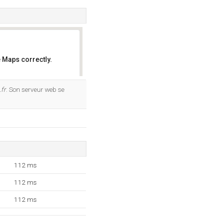
 Maps correctly.
OK
fr
. Son serveur web se
112 ms
112 ms
112 ms