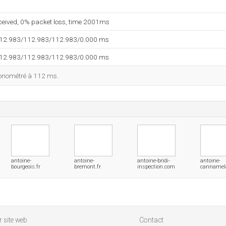
eceived, 0% packet loss, time 2001ms
112.983/112.983/112.983/0.000 ms
112.983/112.983/112.983/0.000 ms
ronométré à 112 ms.
antoine-
antoine-
antoine-bridi-
antoine-
bourgeois.fr
bremont.fr
inspection.com
cannamel
 site web
Contact