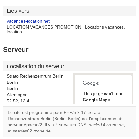
Lies vers
vacances-location.net
LOCATION VACANCES PROMOTION : Locations vacances,
location
Serveur
Localisation du serveur
Strato Rechenzentrum Berlin
Berlin
Berlin
This page can't load
Allemagne
Google Maps
52.52, 13.4
correctly.
Le site est programmé pour PHP/5.2.17. Strato
Rechenzentrum Berlin (Berlin, Berlin) est l'emplacement du
Do you
OK
serveur Apache/2. Il y a 2 serveurs DNS,
own this
docks14.rzone.de
,
website?
et
shades02.rzone.de
.