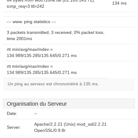
64 bytes from w08.rzone.de (81.169.145.72):
134 ms
icmp_req=3 ttl=242
--- www. ping statistics ---
3 packets transmitted, 3 received, 0% packet loss,
time 2001ms
rtt min/avg/max/mdev =
134.989/135.285/135.645/0.271 ms
rtt min/avg/max/mdev =
134.989/135.285/135.645/0.271 ms
Un ping au serveur est chronométré à 135 ms.
Organisation du Serveur
Date:
--
Apache/2.2.21 (Unix) mod_ssl/2.2.21
Server:
OpenSSL/0.9.8r