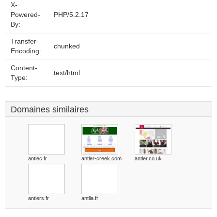
X-
Powered-
PHP/5.2.17
By:
Transfer-
chunked
Encoding:
Content-
text/html
Type:
Domaines similaires
antlec.fr
antler-creek.com
antler.co.uk
antlers.fr
antlia.fr