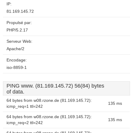
IP:
81.169.145.72
Propulsé par:
PHP/5.2.17
Serveur Web:
Apache/2
Encodage:
iso-8859-1
PING www. (81.169.145.72) 56(84) bytes
of data.
64 bytes from w08.rzone.de (81.169.145.72):
135 ms
icmp_req=1 ttl=242
64 bytes from w08.rzone.de (81.169.145.72):
135 ms
icmp_req=2 ttl=242