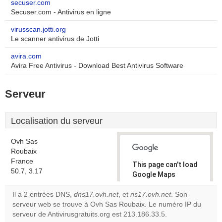
secuser.com
Secuser.com - Antivirus en ligne
virusscan.jotti.org
Le scanner antivirus de Jotti
avira.com
Avira Free Antivirus - Download Best Antivirus Software
Serveur
Localisation du serveur
Ovh Sas
Roubaix
France
This page can't load
50.7, 3.17
Google Maps
correctly.
Il a 2 entrées DNS,
dns17.ovh.net
, et
ns17.ovh.net
. Son
serveur web se trouve à Ovh Sas Roubaix. Le numéro IP du
Do you
OK
serveur de Antivirusgratuits.org est 213.186.33.5.
own this