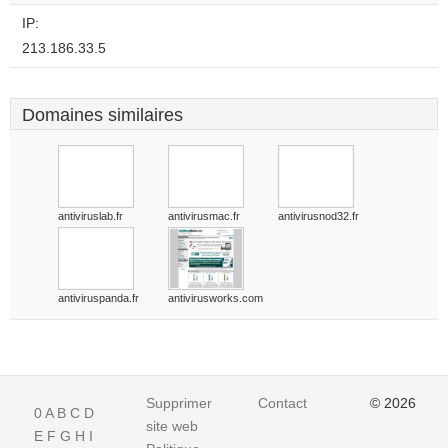
website?
IP:
213.186.33.5
Domaines similaires
antiviruslab.fr
antivirusmac.fr
antivirusnod32.fr
antiviruspanda.fr
antivirusworks.com
Supprimer
Contact
© 2026
0
A
B
C
D
site web
E
F
G
H
I