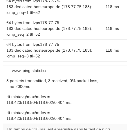
64 bytes from lvps178-77-75-
183.dedicated.hosteurope.de (178.77.75.183):
118 ms
icmp_seq=1 ttl=52
64 bytes from lvps178-77-75-
183.dedicated.hosteurope.de (178.77.75.183):
118 ms
icmp_seq=2 ttl=52
64 bytes from lvps178-77-75-
183.dedicated.hosteurope.de (178.77.75.183):
118 ms
icmp_seq=3 ttl=52
--- www. ping statistics ---
3 packets transmitted, 3 received, 0% packet loss,
time 2000ms
rtt min/avg/max/mdev =
118.423/118.504/118.602/0.404 ms
rtt min/avg/max/mdev =
118.423/118.504/118.602/0.404 ms
Un temps de 118 ms, est enregistré dans le test de ping.