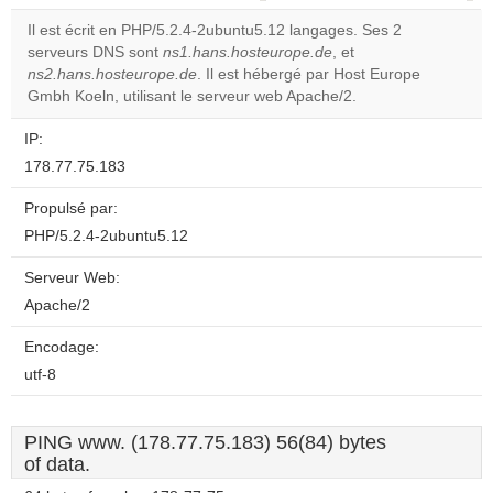
correctly.
Il est écrit en PHP/5.2.4-2ubuntu5.12 langages. Ses 2
serveurs DNS sont
ns1.hans.hosteurope.de
, et
Do you
OK
ns2.hans.hosteurope.de
. Il est hébergé par Host Europe
own this
website?
Gmbh Koeln, utilisant le serveur web Apache/2.
IP:
178.77.75.183
Propulsé par:
PHP/5.2.4-2ubuntu5.12
Serveur Web:
Apache/2
Encodage:
utf-8
PING www. (178.77.75.183) 56(84) bytes
of data.