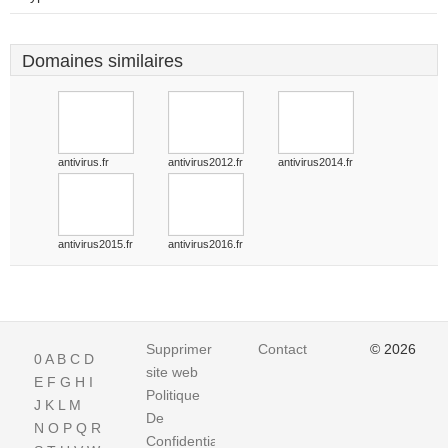
Domaines similaires
antivirus.fr
antivirus2012.fr
antivirus2014.fr
antivirus2015.fr
antivirus2016.fr
Supprimer
Contact
© 2026
0
A
B
C
D
site web
E
F
G
H
I
Politique
J
K
L
M
De
N
O
P
Q
R
Confidentialite