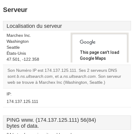
Serveur
Localisation du serveur
Marchex Inc.
Washington
Seattle
This page can't load
États-Unis
Google Maps
47.501, -122.358
correctly.
Son Numéro IP est 174.137.125.111. Ses 2 serveurs DNS
sont
b.ns.ultsearch.com
, et
a.ns.ultsearch.com
. Son serveur
Do you
OK
web se trouve à Marchex Inc (Washington, Seattle.)
own this
website?
IP:
174.137.125.111
PING www. (174.137.125.111) 56(84)
bytes of data.