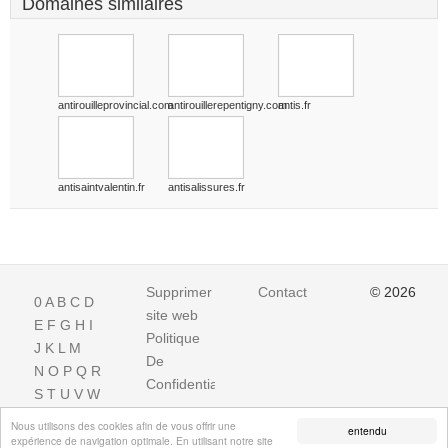
Domaines similaires
antirouilleprovincial.com
antirouillerepentigny.com
antis.fr
antisaintvalentin.fr
antisalissures.fr
Supprimer
Contact
© 2026
0
A
B
C
D
site web
E
F
G
H
I
Politique
J
K
L
M
De
N
O
P
Q
R
Confidentialite
S
T
U
V
W
X
Y
Z
Nous utilisons des cookies afin de vous offrir une
entendu
expérience de navigation optimale. En utilisant notre site