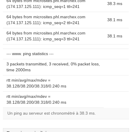
64 bytes from microsites.phl.marchex.com
38.3 ms
(174.137.125.111): icmp_seq=1 ttl=241
64 bytes from microsites.phl.marchex.com
38.1 ms
(174.137.125.111): icmp_seq=2 ttl=241
64 bytes from microsites.phl.marchex.com
38.1 ms
(174.137.125.111): icmp_seq=3 ttl=241
--- www. ping statistics ---
3 packets transmitted, 3 received, 0% packet loss,
time 2000ms
rtt min/avg/max/mdev =
38.128/38.200/38.318/0.240 ms
rtt min/avg/max/mdev =
38.128/38.200/38.318/0.240 ms
Un ping au serveur est chronométré à 38.3 ms.