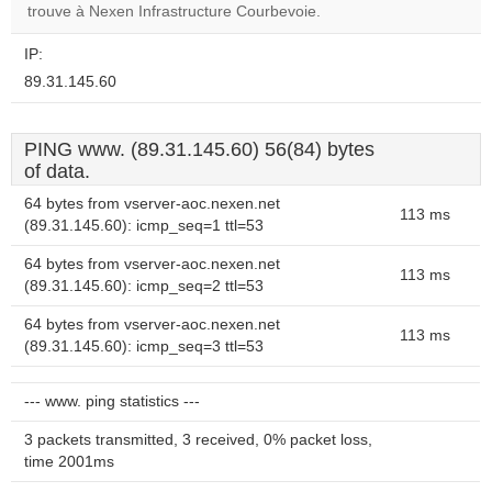
website?
trouve à Nexen Infrastructure Courbevoie.
IP:
89.31.145.60
PING www. (89.31.145.60) 56(84) bytes
of data.
64 bytes from vserver-aoc.nexen.net
113 ms
(89.31.145.60): icmp_seq=1 ttl=53
64 bytes from vserver-aoc.nexen.net
113 ms
(89.31.145.60): icmp_seq=2 ttl=53
64 bytes from vserver-aoc.nexen.net
113 ms
(89.31.145.60): icmp_seq=3 ttl=53
--- www. ping statistics ---
3 packets transmitted, 3 received, 0% packet loss,
time 2001ms