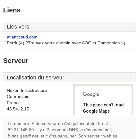
Liens
Lies vers
atlanticsud.com
Perdu(e) ?Trouvez votre chemin avec AOC et Companies ;-)
Serveur
Localisation du serveur
Nexen Infrastructure
Courbevoie
France
This page can't load
48.54, 2.15
Google Maps
correctly.
Le numéro IP du serveur de Antiquitesdufutur.fr est
89.31.145.60. Il y a 3 serveurs DNS,
a.dns.gandi.net
,
Do you
OK
b.dns.gandi.net
, et
c.dns.gandi.net
. Son serveur web se
own this