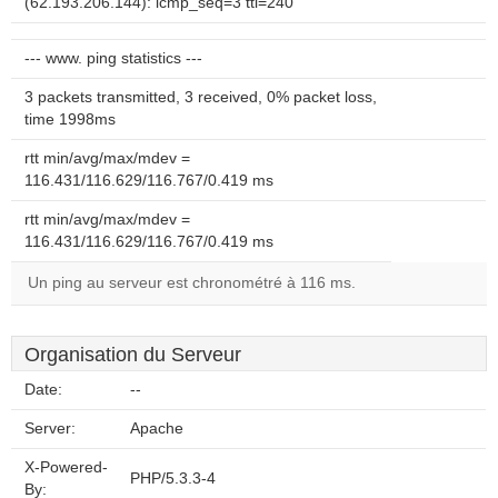
(62.193.206.144): icmp_seq=3 ttl=240
--- www. ping statistics ---
3 packets transmitted, 3 received, 0% packet loss,
time 1998ms
rtt min/avg/max/mdev =
116.431/116.629/116.767/0.419 ms
rtt min/avg/max/mdev =
116.431/116.629/116.767/0.419 ms
Un ping au serveur est chronométré à 116 ms.
Organisation du Serveur
Date:
--
Server:
Apache
X-Powered-
PHP/5.3.3-4
By: