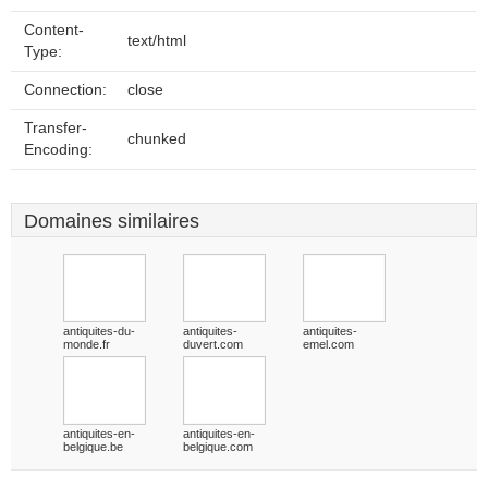
Content-
text/html
Type:
Connection:
close
Transfer-
chunked
Encoding:
Domaines similaires
antiquites-du-
antiquites-
antiquites-
monde.fr
duvert.com
emel.com
antiquites-en-
antiquites-en-
belgique.be
belgique.com