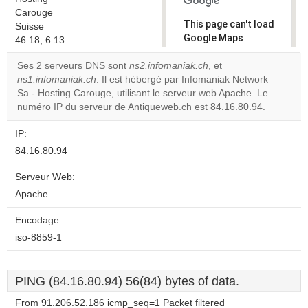
Carouge
This page can't load
Suisse
Google Maps
46.18, 6.13
correctly.
Ses 2 serveurs DNS sont
ns2.infomaniak.ch
, et
ns1.infomaniak.ch
. Il est hébergé par Infomaniak Network
Do you
OK
Sa - Hosting Carouge, utilisant le serveur web Apache. Le
own this
website?
numéro IP du serveur de Antiqueweb.ch est 84.16.80.94.
IP:
84.16.80.94
Serveur Web:
Apache
Encodage:
iso-8859-1
PING (84.16.80.94) 56(84) bytes of data.
From 91.206.52.186 icmp_seq=1 Packet filtered