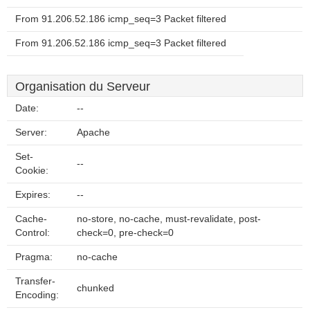
From 91.206.52.186 icmp_seq=3 Packet filtered
From 91.206.52.186 icmp_seq=3 Packet filtered
Organisation du Serveur
Date:
--
Server:
Apache
Set-
--
Cookie:
Expires:
--
Cache-
no-store, no-cache, must-revalidate, post-
Control:
check=0, pre-check=0
Pragma:
no-cache
Transfer-
chunked
Encoding: