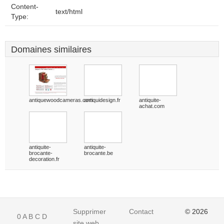
Content-
text/html
Type:
Domaines similaires
antiquewoodcameras.com
antiquidesign.fr
antiquite-
achat.com
antiquite-
antiquite-
brocante-
brocante.be
decoration.fr
Supprimer
Contact
© 2026
0
A
B
C
D
site web