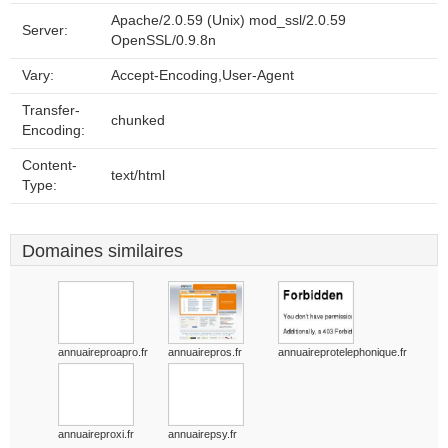
Apache/2.0.59 (Unix) mod_ssl/2.0.59
Server:
OpenSSL/0.9.8n
Vary:
Accept-Encoding,User-Agent
Transfer-
chunked
Encoding:
Content-
text/html
Type:
Domaines similaires
annuaireproapro.fr
annuairepros.fr
annuaireprotelephonique.fr
annuaireproxi.fr
annuairepsy.fr