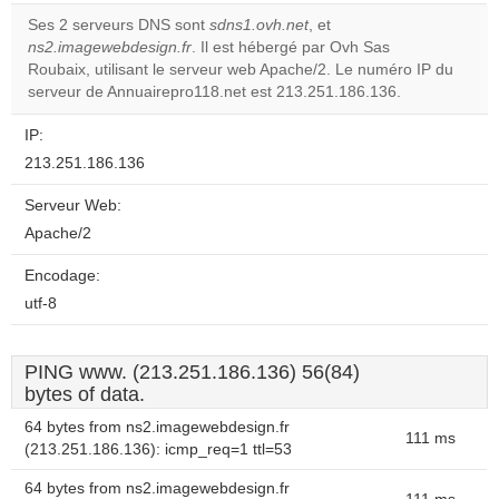
correctly.
Ses 2 serveurs DNS sont
sdns1.ovh.net
, et
ns2.imagewebdesign.fr
. Il est hébergé par Ovh Sas
Do you
OK
Roubaix, utilisant le serveur web Apache/2. Le numéro IP du
own this
website?
serveur de Annuairepro118.net est 213.251.186.136.
IP:
213.251.186.136
Serveur Web:
Apache/2
Encodage:
utf-8
PING www. (213.251.186.136) 56(84)
bytes of data.
64 bytes from ns2.imagewebdesign.fr
111 ms
(213.251.186.136): icmp_req=1 ttl=53
64 bytes from ns2.imagewebdesign.fr