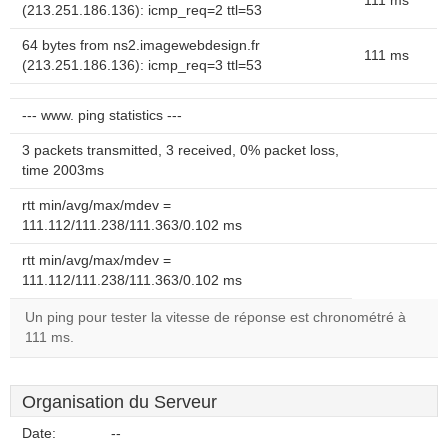
111 ms
(213.251.186.136): icmp_req=2 ttl=53
64 bytes from ns2.imagewebdesign.fr
111 ms
(213.251.186.136): icmp_req=3 ttl=53
--- www. ping statistics ---
3 packets transmitted, 3 received, 0% packet loss,
time 2003ms
rtt min/avg/max/mdev =
111.112/111.238/111.363/0.102 ms
rtt min/avg/max/mdev =
111.112/111.238/111.363/0.102 ms
Un ping pour tester la vitesse de réponse est chronométré à
111 ms.
Organisation du Serveur
Date:
--