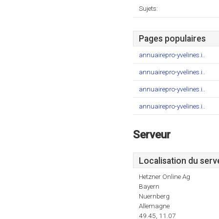
Sujets:
Pages populaires
annuairepro-yvelines.i..
annuairepro-yvelines.i..
annuairepro-yvelines.i..
annuairepro-yvelines.i..
Serveur
Localisation du serv
Hetzner Online Ag
Bayern
Nuernberg
Allemagne
49.45, 11.07