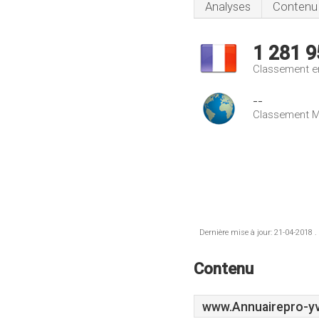
Analyses
Contenu
1 281 9
Classement e
--
Classement M
Dernière mise à jour: 21-04-2018 .
Contenu
www.Annuairepro-yve