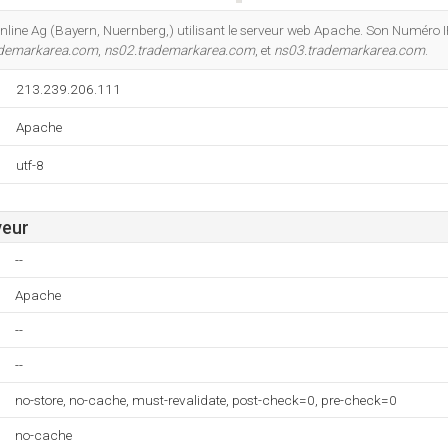
Do you own this website?
 Online Ag (Bayern, Nuernberg,) utilisant le serveur web Apache. Son Numéro
ademarkarea.com
,
ns02.trademarkarea.com
, et
ns03.trademarkarea.com
.
213.239.206.111
Apache
utf-8
veur
--
Apache
--
--
no-store, no-cache, must-revalidate, post-check=0, pre-check=0
no-cache