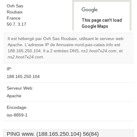
Ovh Sas
Roubaix
France
This page can't load
50.7, 3.17
Google Maps
correctly.
Il est hébergé par Ovh Sas Roubaix, utilisant le serveur web
Apache. L'adresse IP de Annuaire-nord-pas-calais.info est
Do you
OK
188.165.250.104. Il a 2 entrées DNS,
ns1.host7x24.com
own this
, et
website?
ns2.host7x24.com
.
IP:
188.165.250.104
Serveur Web:
Apache
Encodage:
iso-8859-1
PING www. (188.165.250.104) 56(84)