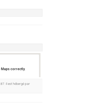
 Maps correctly.
OK
87. Il est hébergé par