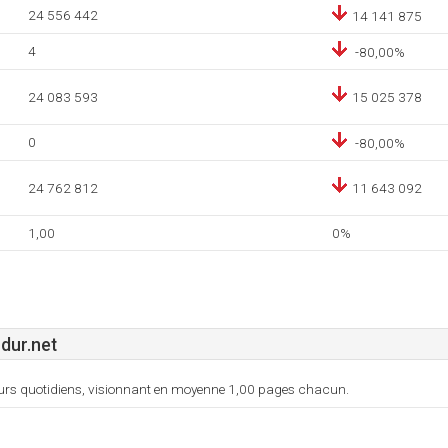
24 556 442
14 141 875
4
-80,00%
24 083 593
15 025 378
0
-80,00%
24 762 812
11 643 092
1,00
0%
dur.net
ateurs quotidiens, visionnant en moyenne 1,00 pages chacun.