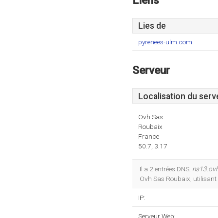
Liens
Lies de
pyrenees-ulm.com
Serveur
Localisation du serv
Ovh Sas
Roubaix
France
50.7, 3.17
Il a 2 entrées DNS,
ns13.ovh
Ovh Sas Roubaix, utilisant
IP:
Serveur Web: