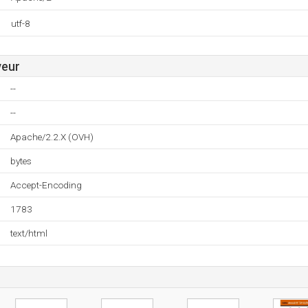
utf-8
veur
--
--
Apache/2.2.X (OVH)
bytes
Accept-Encoding
1783
text/html