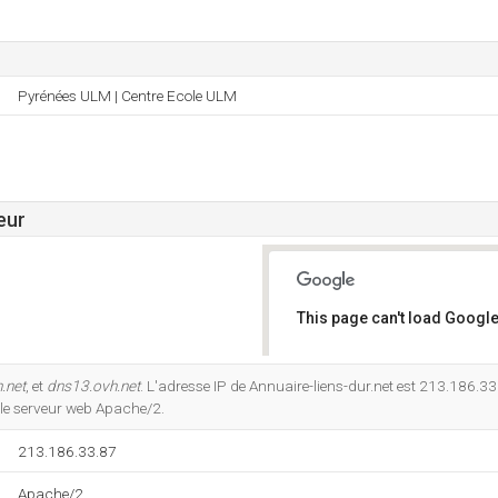
Pyrénées ULM | Centre Ecole ULM
eur
This page can't load Google
Do you own this website?
.net
, et
dns13.ovh.net
. L'adresse IP de Annuaire-liens-dur.net est 213.186.33.
 le serveur web Apache/2.
213.186.33.87
Apache/2