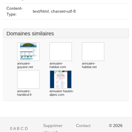
Content-
text/html; charset=utf-8
Type:
Domaines similaires
annuaire-
annuaire-
annuaire-
guyane.net
habitat.com
habitat.net
annuaire-
annuaire-hautes-
handisol.fr
alpes.com
Supprimer
Contact
© 2026
0
A
B
C
D