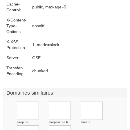
Cache-
public, max-age=5
Control:
X-Content-
Type-
nosniff
Options:
X-XSS-
1; mode=block
Protection:
Server:
GSE
Transfer-
chunked
Encoding:
Domaines similaires
alrep.org
alrepeinture.fr
alres.fr