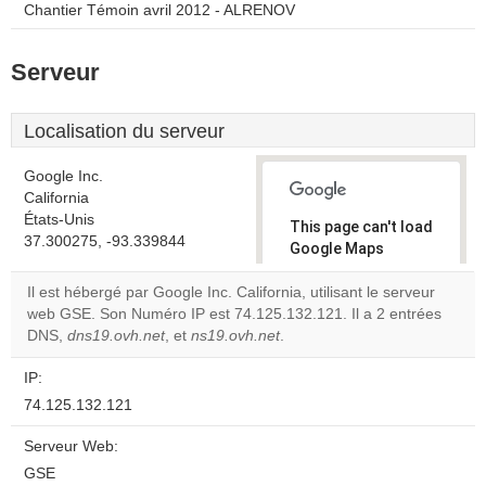
Chantier Témoin avril 2012 - ALRENOV
Serveur
Localisation du serveur
Google Inc.
California
États-Unis
This page can't load
37.300275, -93.339844
Google Maps
correctly.
Il est hébergé par Google Inc. California, utilisant le serveur
web GSE. Son Numéro IP est 74.125.132.121. Il a 2 entrées
Do you
OK
DNS,
dns19.ovh.net
, et
ns19.ovh.net
.
own this
website?
IP:
74.125.132.121
Serveur Web:
GSE