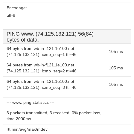
Encodage:
utf-8
PING www. (74.125.132.121) 56(84)
bytes of data.
64 bytes from wb-in-f121.1e100.net
105 ms
(74.125.132.121): icmp_seq=1 ttl=46
64 bytes from wb-in-f121.1e100.net
105 ms
(74.125.132.121): icmp_seq=2 ttl=46
64 bytes from wb-in-f121.1e100.net
105 ms
(74.125.132.121): icmp_seq=3 ttl=46
--- www. ping statistics ---
3 packets transmitted, 3 received, 0% packet loss,
time 2000ms
rtt min/avg/max/mdev =