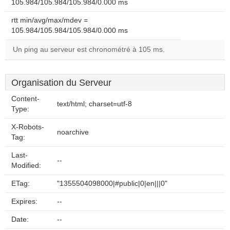
105.984/105.984/105.984/0.000 ms
rtt min/avg/max/mdev =
105.984/105.984/105.984/0.000 ms
Un ping au serveur est chronométré à 105 ms.
Organisation du Serveur
Content-
text/html; charset=utf-8
Type:
X-Robots-
noarchive
Tag:
Last-
--
Modified:
ETag:
"1355504098000|#public|0|en|||0"
Expires:
--
Date:
--