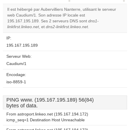
correctly.
Il est hébergé par Aubervilliers Nanterre, utilisant le serveur
web Caudium/1. Son adresse IP locale est
Do you
OK
195.167.195.189. Ses 2 serveurs DNS sont
own this
dns1-
website?
linkfirst.linkeo.net
, et
dns2-linkfirst.linkeo.net
.
IP:
195.167.195.189
Serveur Web:
Caudium/1
Encodage:
iso-8859-1
PING www. (195.167.195.189) 56(84)
bytes of data.
From astroport.linkeo.net (195.167.194.172)
icmp_seq=1 Destination Host Unreachable