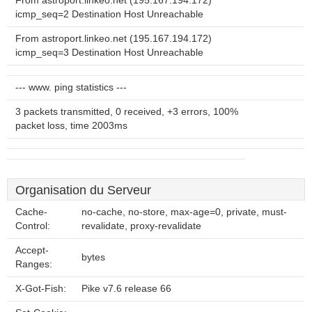
From astroport.linkeo.net (195.167.194.172)
icmp_seq=2 Destination Host Unreachable
From astroport.linkeo.net (195.167.194.172)
icmp_seq=3 Destination Host Unreachable
--- www. ping statistics ---
3 packets transmitted, 0 received, +3 errors, 100%
packet loss, time 2003ms
Organisation du Serveur
Cache-
no-cache, no-store, max-age=0, private, must-
Control:
revalidate, proxy-revalidate
Accept-
bytes
Ranges:
X-Got-Fish:
Pike v7.6 release 66