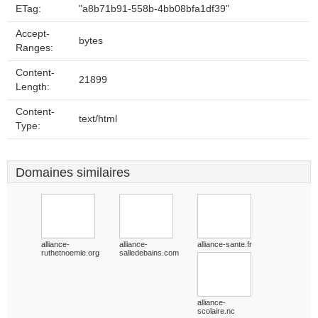
ETag:
"a8b71b91-558b-4bb08bfa1df39"
Accept-
bytes
Ranges:
Content-
21899
Length:
Content-
text/html
Type:
Domaines similaires
alliance-
alliance-
alliance-sante.fr
ruthetnoemie.org
salledebains.com
alliance-
scolaire.nc