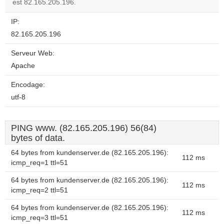
website?
est 82.165.205.196.
IP:
82.165.205.196
Serveur Web:
Apache
Encodage:
utf-8
PING www. (82.165.205.196) 56(84)
bytes of data.
64 bytes from kundenserver.de (82.165.205.196):
112 ms
icmp_req=1 ttl=51
64 bytes from kundenserver.de (82.165.205.196):
112 ms
icmp_req=2 ttl=51
64 bytes from kundenserver.de (82.165.205.196):
112 ms
icmp_req=3 ttl=51