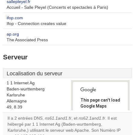
sallepleyel.fr
Accueil - Salle Pleyel (Concerts et spectacles à Paris)
ifop.com
Ifop - Connection creates value
ap.org
The Associated Press
Serveur
Localisation du serveur
1 1 Internet Ag
Baden-wurttemberg
Karlsruhe
This page can't load
Allemagne
Google Maps
49, 8.39
correctly.
Il a 2 entrées DNS,
ns61.1and1.fr
, et
ns62.1and1.fr
. Il est
hébergé par 1 1 Internet Ag (Baden-wurttemberg,
Do you
OK
Karlsruhe,) utilisant le serveur web Apache. Son Numéro IP
own this