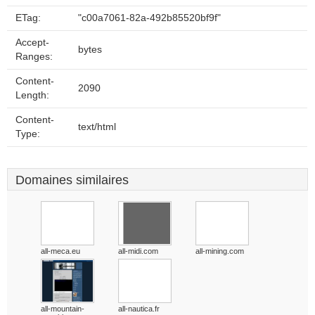
ETag:
"c00a7061-82a-492b85520bf9f"
Accept-
bytes
Ranges:
Content-
2090
Length:
Content-
text/html
Type:
Domaines similaires
all-meca.eu
all-midi.com
all-mining.com
all-mountain-
all-nautica.fr