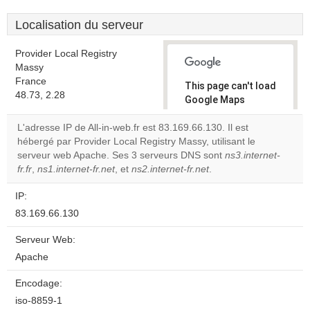
Localisation du serveur
Provider Local Registry
Massy
France
This page can't load
48.73, 2.28
Google Maps
correctly.
L'adresse IP de All-in-web.fr est 83.169.66.130. Il est
hébergé par Provider Local Registry Massy, utilisant le
Do you
OK
serveur web Apache. Ses 3 serveurs DNS sont
own this
ns3.internet-
website?
fr.fr
,
ns1.internet-fr.net
, et
ns2.internet-fr.net
.
IP:
83.169.66.130
Serveur Web:
Apache
Encodage:
iso-8859-1