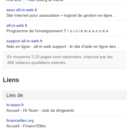
asso.all-in-web.fr
Site Internet pour association + logiciel de gestion en ligne ..
all-in-web.fr
Programme de l'enseignement T r o i s i è m e a n n é e
support.all-in-web.fr
Aide en ligne - all-in-web support : le site d'aide en ligne des ..
En moyenne 2,10 pages sont visionnées, chacune par les
468 visiteurs quotidiens estimés.
Liens
Lies de
hi-team.fr
Accueil - Hi-Team : club de dirigeants
financielles.org
Accueil - Financi'Elles