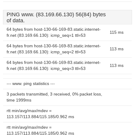
PING www. (83.169.66.130) 56(84) bytes
of data.
64 bytes from host-130-66-169-83.static.internet-
115 ms
fr.net (83.169.66.130): icmp_seq=1 ttl=53
64 bytes from host-130-66-169-83.static.internet-
113 ms
fr.net (83.169.66.130): icmp_seq=2 ttl=53
64 bytes from host-130-66-169-83.static.internet-
113 ms
fr.net (83.169.66.130): icmp_seq=3 ttl=53
--- www. ping statistics ---
3 packets transmitted, 3 received, 0% packet loss,
time 1999ms
rtt min/avg/max/mdev =
113.157/113.884/115.185/0.962 ms
rtt min/avg/max/mdev =
113.157/113.884/115.185/0.962 ms