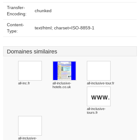
Transfer-
chunked
Encoding:
Content-
text/html; charset=ISO-8859-1
Type:
Domaines similaires
all-inc.fr
all-inclusive-
all-inclusive-tour.fr
hotels.co.uk
all-inclusive-
tours.fr
all-inclusive-