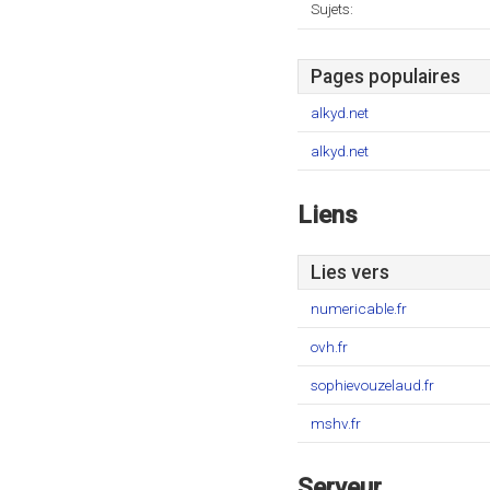
Sujets:
Pages populaires
alkyd.net
alkyd.net
Liens
Lies vers
numericable.fr
ovh.fr
sophievouzelaud.fr
mshv.fr
Serveur