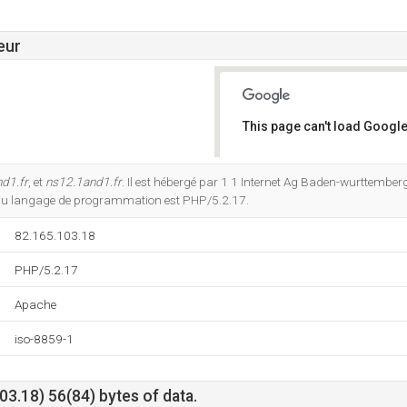
eur
This page can't load Google
Do you own this website?
d1.fr
, et
ns12.1and1.fr
. Il est hébergé par 1 1 Internet Ag Baden-wurttemberg
du langage de programmation est PHP/5.2.17.
82.165.103.18
PHP/5.2.17
Apache
iso-8859-1
3.18) 56(84) bytes of data.