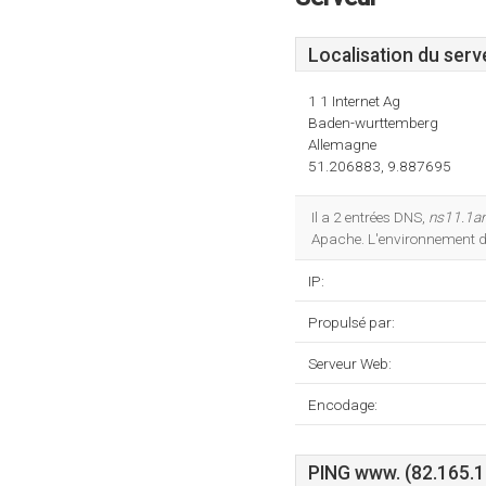
Localisation du serv
1 1 Internet Ag
Baden-wurttemberg
Allemagne
51.206883, 9.887695
Il a 2 entrées DNS,
ns11.1an
Apache. L'environnement 
IP:
Propulsé par:
Serveur Web:
Encodage:
PING www. (82.165.10