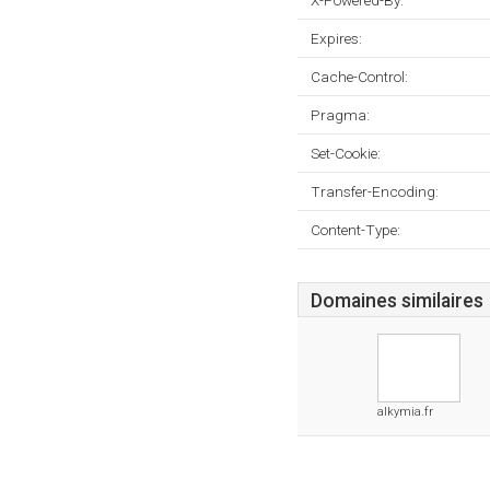
X-Powered-By:
Expires:
Cache-Control:
Pragma:
Set-Cookie:
Transfer-Encoding:
Content-Type:
Domaines similaires
alkymia.fr