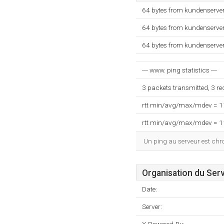
64 bytes from kundenserver
64 bytes from kundenserver
64 bytes from kundenserver
--- www. ping statistics ---
3 packets transmitted, 3 r
rtt min/avg/max/mdev = 
rtt min/avg/max/mdev = 
Un ping au serveur est ch
Organisation du Ser
Date:
Server: