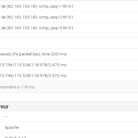
.de (82.165.103.18): icmp_seq=1 ttl=51
.de (82.165.103.18): icmp_seq=2 ttl=51
.de (82.165.103.18): icmp_seq=3 ttl=51
eceived, 0% packet loss, time 2001ms
113.796/115.528/118.978/2.470 ms
113.796/115.528/118.978/2.470 ms
ronométré à 118 ms.
veur
--
Apache