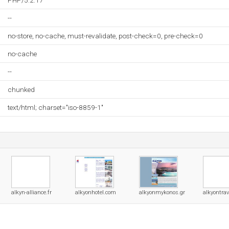
PHP/5.2.17
--
no-store, no-cache, must-revalidate, post-check=0, pre-check=0
no-cache
--
chunked
text/html; charset="iso-8859-1"
alkyn-alliance.fr
alkyonhotel.com
alkyonmykonos.gr
alkyontrav