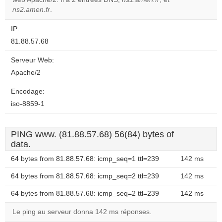
website?
ns2.amen.fr
.
IP:
81.88.57.68
Serveur Web:
Apache/2
Encodage:
iso-8859-1
PING www. (81.88.57.68) 56(84) bytes of
data.
64 bytes from 81.88.57.68: icmp_seq=1 ttl=239
142 ms
64 bytes from 81.88.57.68: icmp_seq=2 ttl=239
142 ms
64 bytes from 81.88.57.68: icmp_seq=2 ttl=239
142 ms
Le ping au serveur donna 142 ms réponses.