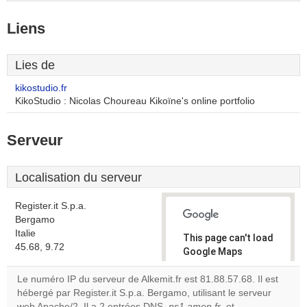
Liens
Lies de
kikostudio.fr
KikoStudio : Nicolas Choureau Kikoïne's online portfolio
Serveur
Localisation du serveur
Register.it S.p.a.
Bergamo
Italie
This page can't load
45.68, 9.72
Google Maps
correctly.
Le numéro IP du serveur de Alkemit.fr est 81.88.57.68. Il est
hébergé par Register.it S.p.a. Bergamo, utilisant le serveur
Do you
OK
web Apache/2. Il a 2 entrées DNS,
ns1.amen.fr
own this
, et