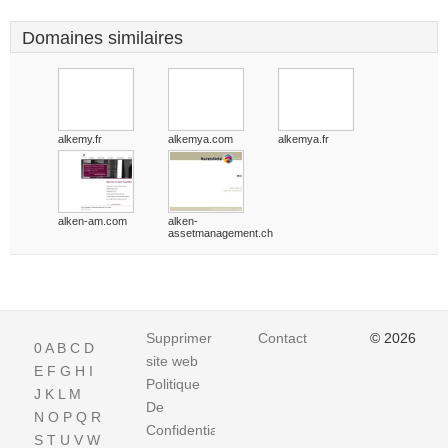
Domaines similaires
alkemy.fr
alkemya.com
alkemya.fr
alken-am.com
alken-
assetmanagement.ch
Supprimer
Contact
© 2026
0
A
B
C
D
site web
E
F
G
H
I
Politique
J
K
L
M
De
N
O
P
Q
R
Confidentialite
S
T
U
V
W