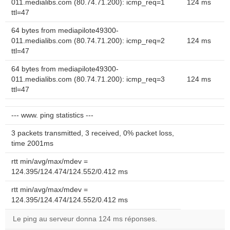
011.medialibs.com (80.74.71.200): icmp_req=1
124 ms
ttl=47
64 bytes from mediapilote49300-
011.medialibs.com (80.74.71.200): icmp_req=2
124 ms
ttl=47
64 bytes from mediapilote49300-
011.medialibs.com (80.74.71.200): icmp_req=3
124 ms
ttl=47
--- www. ping statistics ---
3 packets transmitted, 3 received, 0% packet loss,
time 2001ms
rtt min/avg/max/mdev =
124.395/124.474/124.552/0.412 ms
rtt min/avg/max/mdev =
124.395/124.474/124.552/0.412 ms
Le ping au serveur donna 124 ms réponses.