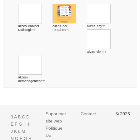
alizes-cabinet-
alizes-car-
alizes-cfg.fr
radiologie.fr
rental.com
alizes-dem.fr
alizes-
demenagement.fr
Supprimer
Contact
© 2026
0
A
B
C
D
site web
E
F
G
H
I
Politique
J
K
L
M
De
N
O
P
Q
R