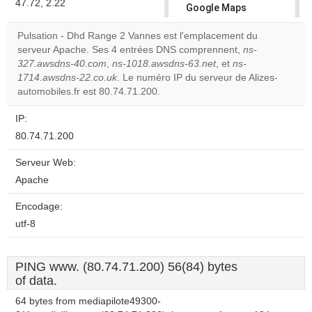
47.72, 2.22
Google Maps
correctly.
Pulsation - Dhd Range 2 Vannes est l'emplacement du
serveur Apache. Ses 4 entrées DNS comprennent,
ns-
Do you
OK
327.awsdns-40.com
,
ns-1018.awsdns-63.net
own this
, et
ns-
website?
1714.awsdns-22.co.uk
. Le numéro IP du serveur de Alizes-
automobiles.fr est 80.74.71.200.
IP:
80.74.71.200
Serveur Web:
Apache
Encodage:
utf-8
PING www. (80.74.71.200) 56(84) bytes
of data.
64 bytes from mediapilote49300-