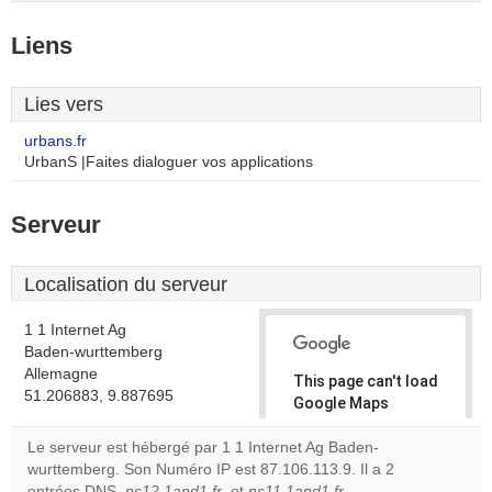
Liens
Lies vers
urbans.fr
UrbanS |Faites dialoguer vos applications
Serveur
Localisation du serveur
1 1 Internet Ag
Baden-wurttemberg
Allemagne
This page can't load
51.206883, 9.887695
Google Maps
correctly.
Le serveur est hébergé par 1 1 Internet Ag Baden-
wurttemberg. Son Numéro IP est 87.106.113.9. Il a 2
Do you
OK
entrées DNS,
ns12.1and1.fr
, et
ns11.1and1.fr
own this
.