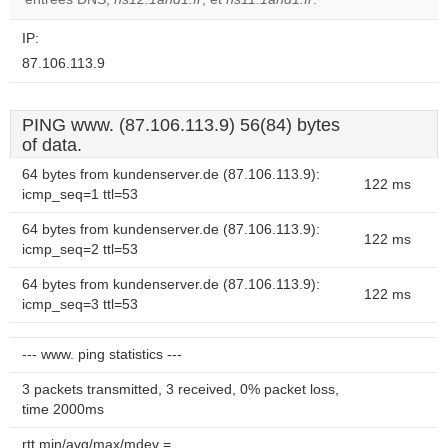
website?
IP:
87.106.113.9
PING www. (87.106.113.9) 56(84) bytes
of data.
64 bytes from kundenserver.de (87.106.113.9):
122 ms
icmp_seq=1 ttl=53
64 bytes from kundenserver.de (87.106.113.9):
122 ms
icmp_seq=2 ttl=53
64 bytes from kundenserver.de (87.106.113.9):
122 ms
icmp_seq=3 ttl=53
--- www. ping statistics ---
3 packets transmitted, 3 received, 0% packet loss,
time 2000ms
rtt min/avg/max/mdev =