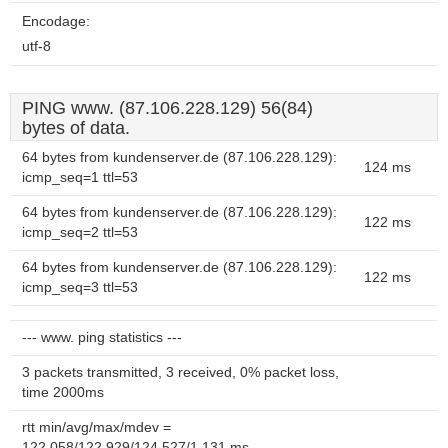
Encodage:
utf-8
PING www. (87.106.228.129) 56(84)
bytes of data.
64 bytes from kundenserver.de (87.106.228.129):
124 ms
icmp_seq=1 ttl=53
64 bytes from kundenserver.de (87.106.228.129):
122 ms
icmp_seq=2 ttl=53
64 bytes from kundenserver.de (87.106.228.129):
122 ms
icmp_seq=3 ttl=53
--- www. ping statistics ---
3 packets transmitted, 3 received, 0% packet loss,
time 2000ms
rtt min/avg/max/mdev =
122.058/122.929/124.527/1.131 ms