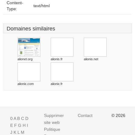
Content-
text/html
Type:
Domaines similaires
alionet.org
alionis.fr
alionis.net
alionix.com
alionix.fr
Supprimer
Contact
© 2026
0
A
B
C
D
site web
E
F
G
H
I
Politique
J
K
L
M