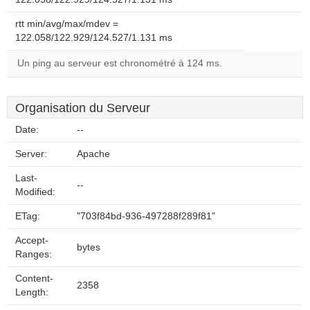
rtt min/avg/max/mdev =
122.058/122.929/124.527/1.131 ms
Un ping au serveur est chronométré à 124 ms.
Organisation du Serveur
Date:
--
Server:
Apache
Last-
--
Modified:
ETag:
"703f84bd-936-497288f289f81"
Accept-
bytes
Ranges:
Content-
2358
Length: