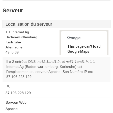
Serveur
Localisation du serveur
1 1 Internet Ag
Baden-wurttemberg
Karlsruhe
This page can't load
Allemagne
Google Maps
49, 8.39
correctly.
Il a 2 entrées DNS,
ns62.1and1.fr
, et
ns61.1and1.fr
. 1 1
Internet Ag (Baden-wurttemberg, Karlsruhe) est
Do you
OK
l'emplacement du serveur Apache. Son Numéro IP est
own this
website?
87.106.228.129.
IP:
87.106.228.129
Serveur Web:
Apache