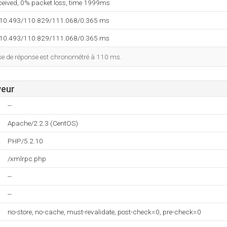
eceived, 0% packet loss, time 1999ms
110.493/110.829/111.068/0.365 ms
110.493/110.829/111.068/0.365 ms
esse de réponse est chronométré à 110 ms.
veur
--
Apache/2.2.3 (CentOS)
PHP/5.2.10
/xmlrpc.php
--
--
no-store, no-cache, must-revalidate, post-check=0, pre-check=0