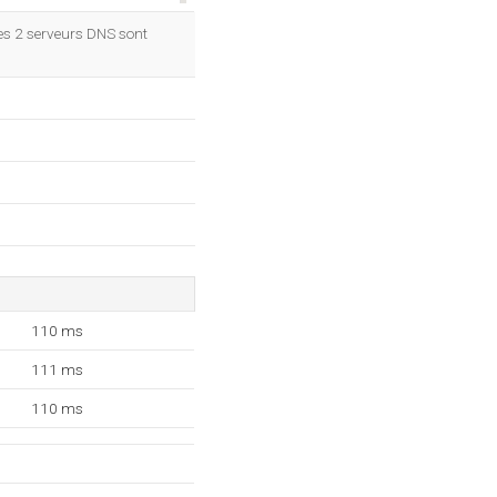
OK
es 2 serveurs DNS sont
110 ms
111 ms
110 ms