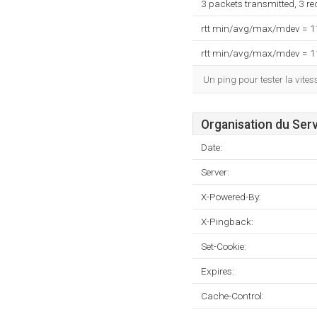
3 packets transmitted, 3 r
rtt min/avg/max/mdev = 
rtt min/avg/max/mdev = 
Un ping pour tester la vit
Organisation du Ser
Date:
Server:
X-Powered-By:
X-Pingback:
Set-Cookie:
Expires:
Cache-Control: