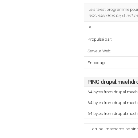
Le site est programmé pou
ns2.maehdros.be
, et
ns1.m
IP:
Propulsé par:
Serveur Web:
Encodage:
PING drupal.maehdros
64 bytes from drupal.maeh
64 bytes from drupal.maeh
64 bytes from drupal.maeh
--- drupal.maehdros.be ping 