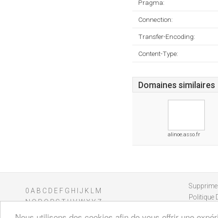
Pragma:
Connection:
Transfer-Encoding:
Content-Type:
Domaines similaires
alinoe.asso.fr
Supprimer
0
A
B
C
D
E
F
G
H
I
J
K
L
M
Politique 
N
O
P
Q
R
S
T
U
V
W
X
Y
Z
Nous utilisons des cookies afin de vous offrir une expér