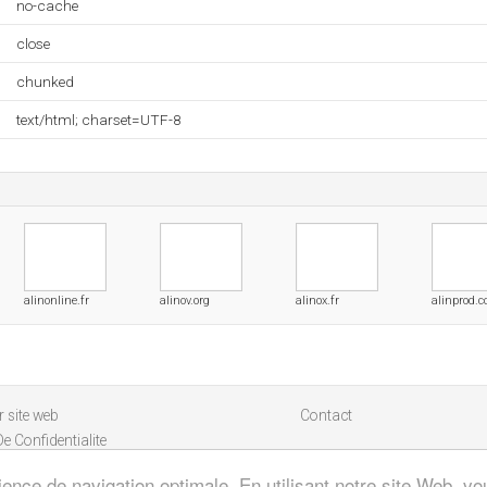
no-cache
close
chunked
text/html; charset=UTF-8
alinonline.fr
alinov.org
alinox.fr
alinprod.
 site web
Contact
De Confidentialite
ience de navigation optimale. En utilisant notre site Web, vou