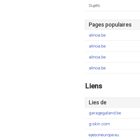
Sujets:
Pages populaires
alinoa.be
alinoa.be
alinoa.be
alinoa.be
Liens
Lies de
garagegaland.be
g-skin.com
eyesoneurope.eu