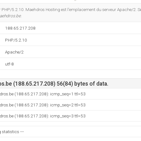
Do you own this website?
r PHP/5.2.10. Maehdros Hosting est l'emplacement du serveur Apache/2. S
aehdros.be
.
188.65.217.208
PHP/5.2.10
Apache/2
utf-8
.be (188.65.217.208) 56(84) bytes of data.
dros.be (188.65.217.208): icmp_seq=1 ttl=53
dros.be (188.65.217.208): icmp_seq=2 ttl=53
dros.be (188.65.217.208): icmp_seq=3 ttl=53
statistics ---