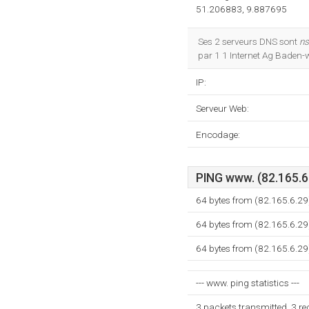
51.206883, 9.887695
Ses 2 serveurs DNS sont
ns
par 1 1 Internet Ag Baden-
IP:
Serveur Web:
Encodage:
PING www. (82.165.6.
64 bytes from (82.165.6.29
64 bytes from (82.165.6.29
64 bytes from (82.165.6.29
--- www. ping statistics ---
3 packets transmitted, 3 r