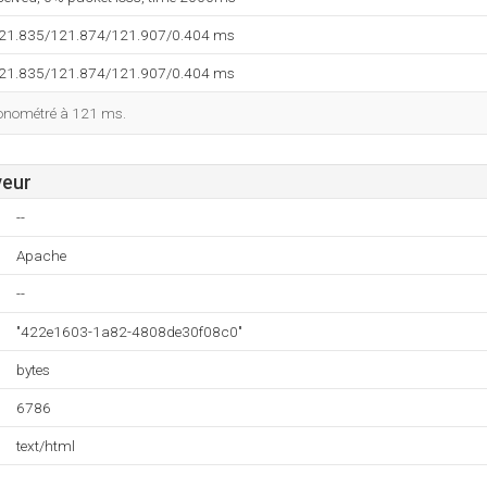
121.835/121.874/121.907/0.404 ms
121.835/121.874/121.907/0.404 ms
ronométré à 121 ms.
veur
--
Apache
--
"422e1603-1a82-4808de30f08c0"
bytes
6786
text/html