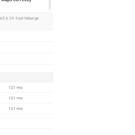
OK
65.6.29. Il est hébergé
121 ms
121 ms
121 ms