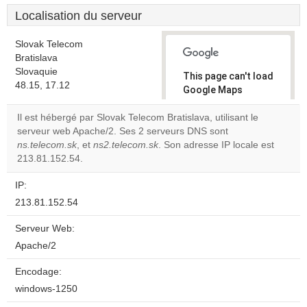
Localisation du serveur
Slovak Telecom
Bratislava
Slovaquie
This page can't load
48.15, 17.12
Google Maps
correctly.
Il est hébergé par Slovak Telecom Bratislava, utilisant le
serveur web Apache/2. Ses 2 serveurs DNS sont
Do you
OK
ns.telecom.sk
, et
ns2.telecom.sk
. Son adresse IP locale est
own this
website?
213.81.152.54.
IP:
213.81.152.54
Serveur Web:
Apache/2
Encodage:
windows-1250