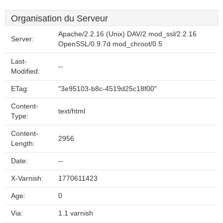
Organisation du Serveur
Apache/2.2.16 (Unix) DAV/2 mod_ssl/2.2.16
Server:
OpenSSL/0.9.7d mod_chroot/0.5
Last-
--
Modified:
ETag:
"3e95103-b8c-4519d25c18f00"
Content-
text/html
Type:
Content-
2956
Length:
Date:
--
X-Varnish:
1770611423
Age:
0
Via:
1.1 varnish