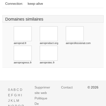
Connection:
keep-alive
Domaines similaires
aeroprod.fr
aeroproduct.org
aeroprofessional.com
aeroprogress.fr
aeroprotec.fr
Supprimer
Contact
© 2026
0
A
B
C
D
site web
E
F
G
H
I
Politique
J
K
L
M
De