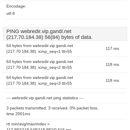
Encodage:
utf-8
PING webredir.vip.gandi.net
(217.70.184.38) 56(84) bytes of data.
64 bytes from webredir.vip.gandi.net
117 ms
(217.70.184.38): icmp_seq=1 ttl=55
64 bytes from webredir.vip.gandi.net
118 ms
(217.70.184.38): icmp_seq=2 ttl=55
64 bytes from webredir.vip.gandi.net
118 ms
(217.70.184.38): icmp_seq=3 ttl=55
--- webredir.vip.gandi.net ping statistics ---
3 packets transmitted, 3 received, 0% packet loss,
time 2001ms
rtt min/avg/max/mdev =
117.982/118.648/118.982/0.616 ms