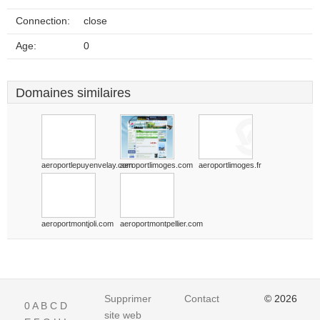
Connection:
close
Age:
0
Domaines similaires
aeroportlepuyenvelay.com
aeroportlimoges.com
aeroportlimoges.fr
aeroportmontjoli.com
aeroportmontpellier.com
Supprimer
Contact
© 2026
0
A
B
C
D
site web