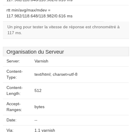
rtt min/avg/max/mdev =
117.982/118.648/118.982/0.616 ms
Un ping pour tester la vitesse de réponse est chronométré à
117 ms.
Organisation du Serveur
Server:
Varnish
Content-
text/html; charset=utf-8
Type:
Content-
512
Length:
Accept-
bytes
Ranges:
Date:
--
Via:
1.1 varnish