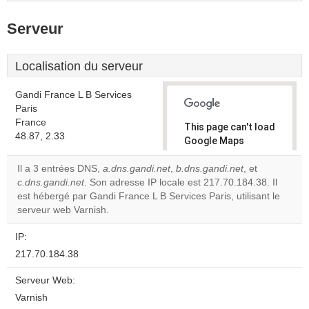
Serveur
Localisation du serveur
Gandi France L B Services
Paris
France
This page can't load
48.87, 2.33
Google Maps
correctly.
Il a 3 entrées DNS,
a.dns.gandi.net
,
b.dns.gandi.net
, et
c.dns.gandi.net
. Son adresse IP locale est 217.70.184.38. Il
Do you
OK
est hébergé par Gandi France L B Services Paris, utilisant le
own this
website?
serveur web Varnish.
IP:
217.70.184.38
Serveur Web:
Varnish