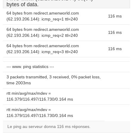
bytes of data.
64 bytes from redirect.amenworld.com
116 ms
(62.193.206.144): icmp_req=1 ttl=240
64 bytes from redirect.amenworld.com
116 ms
(62.193.206.144): icmp_req=2 ttl=240
64 bytes from redirect.amenworld.com
116 ms
(62.193.206.144): icmp_req=3 ttl=240
--- www. ping statistics ---
3 packets transmitted, 3 received, 0% packet loss,
time 2003ms
rtt min/avg/max/mdev =
116.379/116.497/116.730/0.164 ms
rtt min/avg/max/mdev =
116.379/116.497/116.730/0.164 ms
Le ping au serveur donna 116 ms réponses.