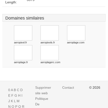
Length:
Domaines similaires
aeropixel.fr
aeropixels.fr
aeroplage.com
aeroplage.fr
aeroplagerc.com
Supprimer
Contact
© 2026
0
A
B
C
D
site web
E
F
G
H
I
Politique
J
K
L
M
De
N
O
P
Q
R