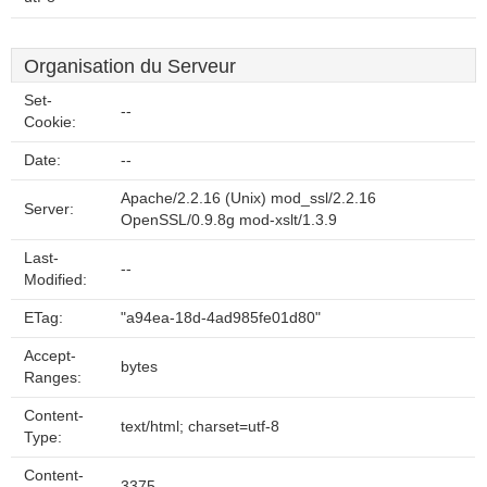
Organisation du Serveur
Set-
--
Cookie:
Date:
--
Apache/2.2.16 (Unix) mod_ssl/2.2.16
Server:
OpenSSL/0.9.8g mod-xslt/1.3.9
Last-
--
Modified:
ETag:
"a94ea-18d-4ad985fe01d80"
Accept-
bytes
Ranges:
Content-
text/html; charset=utf-8
Type:
Content-
3375