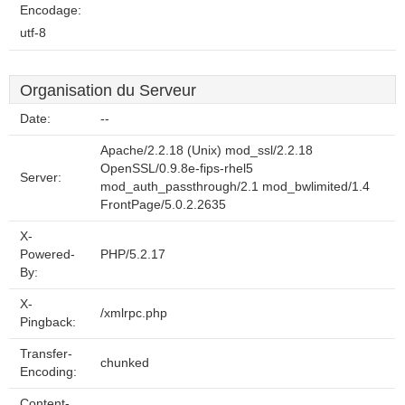
Encodage:
utf-8
Organisation du Serveur
Date:
--
Apache/2.2.18 (Unix) mod_ssl/2.2.18
OpenSSL/0.9.8e-fips-rhel5
Server:
mod_auth_passthrough/2.1 mod_bwlimited/1.4
FrontPage/5.0.2.2635
X-
Powered-
PHP/5.2.17
By:
X-
/xmlrpc.php
Pingback:
Transfer-
chunked
Encoding:
Content-