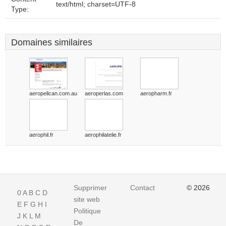
text/html; charset=UTF-8
Type:
Domaines similaires
aeropelican.com.au
aeroperlas.com
aeropharm.fr
aerophil.fr
aerophilatelie.fr
Supprimer
Contact
© 2026
0
A
B
C
D
site web
E
F
G
H
I
Politique
J
K
L
M
De