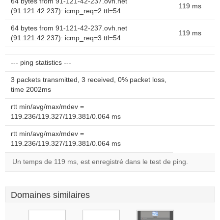
64 bytes from 91-121-42-237.ovh.net
119 ms
(91.121.42.237): icmp_req=2 ttl=54
64 bytes from 91-121-42-237.ovh.net
119 ms
(91.121.42.237): icmp_req=3 ttl=54
--- ping statistics ---
3 packets transmitted, 3 received, 0% packet loss,
time 2002ms
rtt min/avg/max/mdev =
119.236/119.327/119.381/0.064 ms
rtt min/avg/max/mdev =
119.236/119.327/119.381/0.064 ms
Un temps de 119 ms, est enregistré dans le test de ping.
Domaines similaires