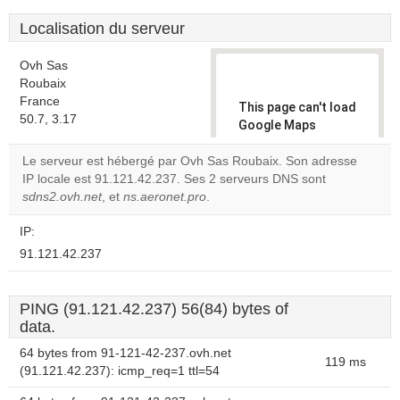
Localisation du serveur
Ovh Sas
Roubaix
France
This page can't load
50.7, 3.17
Google Maps
correctly.
Le serveur est hébergé par Ovh Sas Roubaix. Son adresse
IP locale est 91.121.42.237. Ses 2 serveurs DNS sont
Do you
OK
sdns2.ovh.net
, et
ns.aeronet.pro
.
own this
website?
IP:
91.121.42.237
PING (91.121.42.237) 56(84) bytes of
data.
64 bytes from 91-121-42-237.ovh.net
119 ms
(91.121.42.237): icmp_req=1 ttl=54