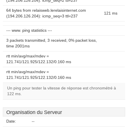
(194.206.126.204): icmp_seq=2 ttl=237
64 bytes from relaisweb.lerelaisinternet.com
121 ms
(194.206.126.204): icmp_seq=3 ttl=237
--- www. ping statistics ---
3 packets transmitted, 3 received, 0% packet loss,
time 2001ms
rtt min/avg/max/mdev =
121.741/121.925/122.132/0.160 ms
rtt min/avg/max/mdev =
121.741/121.925/122.132/0.160 ms
Un ping pour tester la vitesse de réponse est chronométré à
122 ms.
Organisation du Serveur
Date:
--