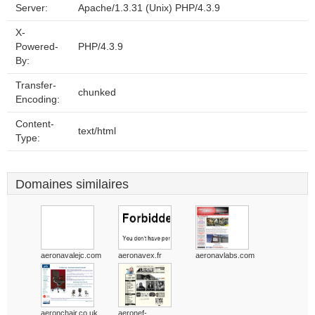
Server:
Apache/1.3.31 (Unix) PHP/4.3.9
X-
Powered-
PHP/4.3.9
By:
Transfer-
chunked
Encoding:
Content-
text/html
Type:
Domaines similaires
aeronavalejc.com
aeronavex.fr
aeronavlabs.com
aeronchair.co.uk
aeronef-