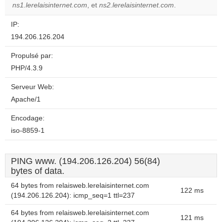
website?
ns1.lerelaisinternet.com
, et
ns2.lerelaisinternet.com
.
IP:
194.206.126.204
Propulsé par:
PHP/4.3.9
Serveur Web:
Apache/1
Encodage:
iso-8859-1
PING www. (194.206.126.204) 56(84)
bytes of data.
64 bytes from relaisweb.lerelaisinternet.com
122 ms
(194.206.126.204): icmp_seq=1 ttl=237
64 bytes from relaisweb.lerelaisinternet.com
121 ms