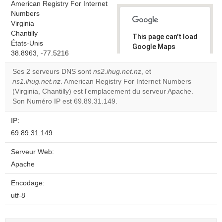
American Registry For Internet
Numbers
Virginia
Chantilly
This page can't load
États-Unis
Google Maps
38.8963, -77.5216
correctly.
Ses 2 serveurs DNS sont
ns2.ihug.net.nz
, et
Do you
ns1.ihug.net.nz
. American Registry For Internet Numbers
OK
own this
(Virginia, Chantilly) est l'emplacement du serveur Apache.
website?
Son Numéro IP est 69.89.31.149.
IP:
69.89.31.149
Serveur Web:
Apache
Encodage:
utf-8