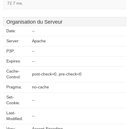
72.7 ms.
Organisation du Serveur
Date:
--
Server:
Apache
P3P:
--
Expires:
--
Cache-
post-check=0, pre-check=0
Control:
Pragma:
no-cache
Set-
--
Cookie:
Last-
--
Modified:
Vary:
Accept-Encoding