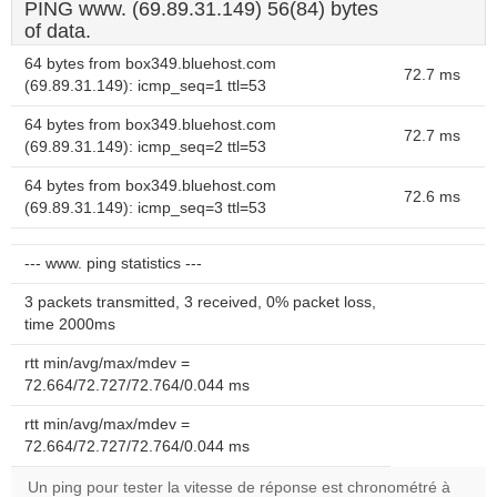
PING www. (69.89.31.149) 56(84) bytes
of data.
64 bytes from box349.bluehost.com
72.7 ms
(69.89.31.149): icmp_seq=1 ttl=53
64 bytes from box349.bluehost.com
72.7 ms
(69.89.31.149): icmp_seq=2 ttl=53
64 bytes from box349.bluehost.com
72.6 ms
(69.89.31.149): icmp_seq=3 ttl=53
--- www. ping statistics ---
3 packets transmitted, 3 received, 0% packet loss,
time 2000ms
rtt min/avg/max/mdev =
72.664/72.727/72.764/0.044 ms
rtt min/avg/max/mdev =
72.664/72.727/72.764/0.044 ms
Un ping pour tester la vitesse de réponse est chronométré à