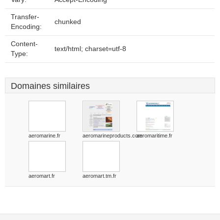
Transfer-
chunked
Encoding:
Content-
text/html; charset=utf-8
Type:
Domaines similaires
aeromarine.fr
aeromarineproducts.com
aeromaritime.fr
aeromart.fr
aeromart.tm.fr