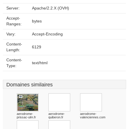
Server:
Apache/2.2.X (OVH)
Accept-
bytes
Ranges:
Vary:
Accept-Encoding
Content-
6129
Length:
Content-
text/html
Type:
Domaines similaires
aerodrome-
aerodrome-
aerodrome-
prissac-ulm.fr
quiberon.fr
valenciennes.com