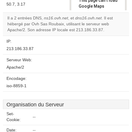
This page can't load
50.7, 3.17
Google Maps
correctly.
Il a 2 entrées DNS,
ns16.ovh.net
, et
dns16.ovh.net
. Il est
hébergé par Ovh Sas Roubaix, utilisant le serveur web
Do you
OK
Apache/2. Son adresse IP locale est 213.186.33.87.
own this
website?
IP:
213.186.33.87
Serveur Web:
Apache/2
Encodage:
iso-8859-1
Organisation du Serveur
Set-
--
Cookie:
Date:
--