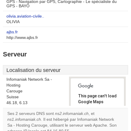
GPS - Navigation par GPS, Cartographie - Le spécialiste du
GPS - BAYO
olivia.aviation-civile..
OLIVIA
ajbs.fr
http://www.ajbs.fr
Serveur
Localisation du serveur
Infomaniak Network Sa -
Hosting
Carouge
This page can't load
Suisse
Google Maps
46.18, 6.13
correctly.
Ses 2 serveurs DNS sont
ns2.infomaniak.ch
, et
ns1.infomaniak.ch
. Il est hébergé par Infomaniak Network
Do you
OK
Sa - Hosting Carouge, utilisant le serveur web Apache. Son
own this
website?