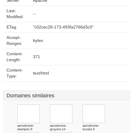
Server:
Apache
Last-
--
Modified:
ETag:
"c02cec28-173-493fa2766d3c0"
Accept-
bytes
Ranges:
Content-
371
Length:
Content-
text/html
Type:
Domaines similaires
aerodrome-
aerodrome-
aerodrome-
etampes.fr
gruyere.ch
issoire.fr